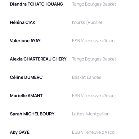
Diandra
TCHATCHOUANG
Tango Bourges Basket
Héléna
CIAK
Koursk (Russie)
Valeriane
AYAYI
ESB Villeneuve d'Ascq
Alexia
CHARTEREAU CHERY
Tango Bourges Basket
Céline
DUMERC
Basket Landes
Marielle
AMANT
ESB Villeneuve d'Ascq
Sarah
MICHEL BOURY
Lattes-Montpellier
Aby
GAYE
ESB Villeneuve d'Ascq