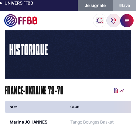
UNIVERS FFBB
Je signale
Live
Accueil
Historique
HISTORIQUE
FRANCE-UKRAINE 78-70
NOM
CLUB
Marine
JOHANNES
Tango Bourges Basket