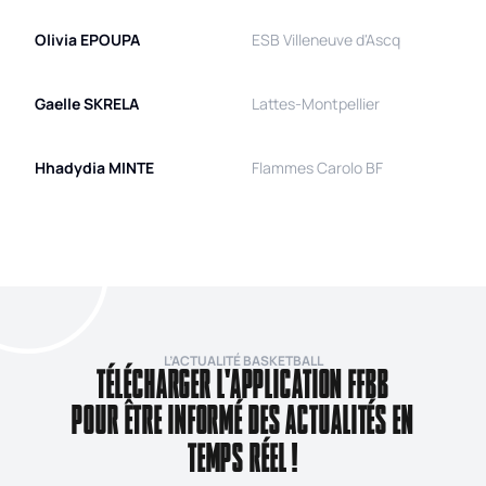
Olivia
EPOUPA
ESB Villeneuve d'Ascq
Gaelle
SKRELA
Lattes-Montpellier
Hhadydia
MINTE
Flammes Carolo BF
L’ACTUALITÉ BASKETBALL
TÉLÉCHARGER L'APPLICATION FFBB
POUR ÊTRE INFORMÉ DES ACTUALITÉS EN
TEMPS RÉEL !