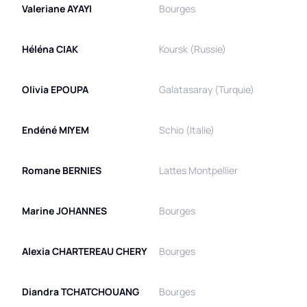
Valeriane
AYAYI
Bourges
Héléna
CIAK
Koursk (Russie)
Olivia
EPOUPA
Galatasaray (Turquie)
Endéné
MIYEM
Schio (Italie)
Romane
BERNIES
Lattes Montpellier
Marine
JOHANNES
Bourges
Alexia
CHARTEREAU CHERY
Bourges
Diandra
TCHATCHOUANG
Bourges