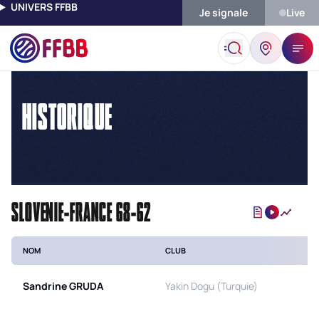
UNIVERS FFBB
Je signale
Live
Accueil
Historique
HISTORIQUE
SLOVENIE-FRANCE 68-62
NOM
CLUB
Sandrine
GRUDA
Yakin Dogu (Turquie)