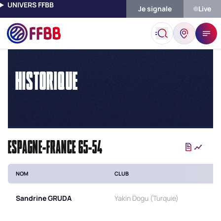
UNIVERS FFBB
Je signale
Live
Accueil
Historique
HISTORIQUE
ESPAGNE-FRANCE 65-54
NOM
CLUB
Sandrine
GRUDA
Yakin Dogu (Turquie)