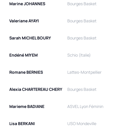
Marine
JOHANNES
Bourges Basket
Valeriane
AYAYI
Bourges Basket
Sarah
MICHEL BOURY
Bourges Basket
Endéné
MIYEM
Schio (Italie)
Romane
BERNIES
Lattes-Montpellier
Alexia
CHARTEREAU CHERY
Bourges Basket
Marieme
BADIANE
ASVEL Lyon Féminin
Lisa
BERKANI
USO Mondeville