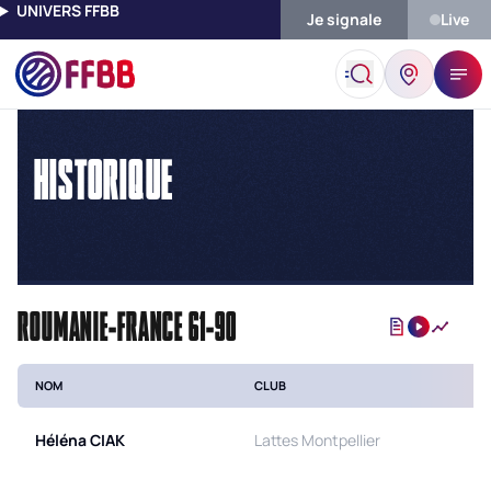
UNIVERS FFBB
Je signale
Live
Accueil
Historique
HISTORIQUE
ROUMANIE-FRANCE 61-90
NOM
CLUB
Héléna
CIAK
Lattes Montpellier