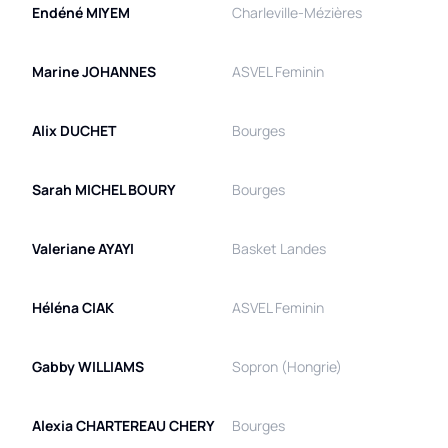
Endéné
MIYEM
Charleville-Mézières
Marine
JOHANNES
ASVEL Feminin
Alix
DUCHET
Bourges
Sarah
MICHEL BOURY
Bourges
Valeriane
AYAYI
Basket Landes
Héléna
CIAK
ASVEL Feminin
Gabby
WILLIAMS
Sopron (Hongrie)
Alexia
CHARTEREAU CHERY
Bourges