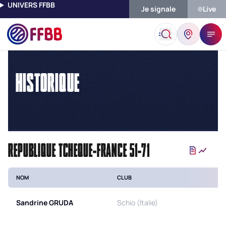
UNIVERS FFBB
Je signale
Live
Accueil
Historique
HISTORIQUE
REPUBLIQUE TCHEQUE-FRANCE 51-71
NOM
CLUB
Sandrine
GRUDA
Schio (Italie)