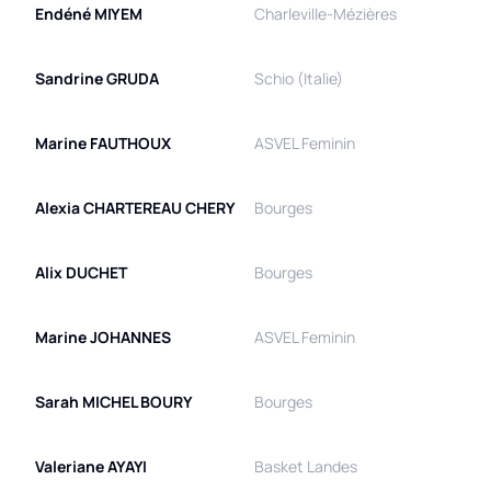
Endéné
MIYEM
Charleville-Mézières
Sandrine
GRUDA
Schio (Italie)
Marine
FAUTHOUX
ASVEL Feminin
Alexia
CHARTEREAU CHERY
Bourges
Alix
DUCHET
Bourges
Marine
JOHANNES
ASVEL Feminin
Sarah
MICHEL BOURY
Bourges
Valeriane
AYAYI
Basket Landes