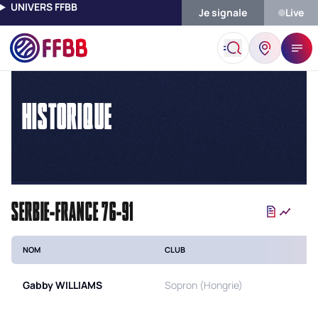
UNIVERS FFBB
Je signale
Live
Accueil
Historique
HISTORIQUE
SERBIE-FRANCE 76-91
NOM
CLUB
Gabby
WILLIAMS
Sopron (Hongrie)