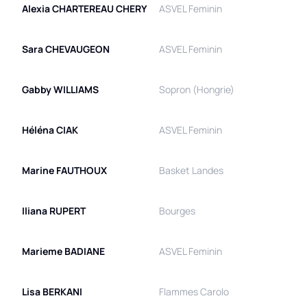
Alexia
CHARTEREAU CHERY
ASVEL Feminin
Sara
CHEVAUGEON
ASVEL Feminin
Gabby
WILLIAMS
Sopron (Hongrie)
Héléna
CIAK
ASVEL Feminin
Marine
FAUTHOUX
Basket Landes
Iliana
RUPERT
Bourges
Marieme
BADIANE
ASVEL Feminin
Lisa
BERKANI
Flammes Carolo