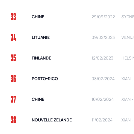
33
CHINE
29/09/2022
SYDNEY
34
LITUANIE
09/02/2023
VILNIU
35
FINLANDE
12/02/2023
HELSIN
36
PORTO-RICO
08/02/2024
XI'AN 
37
CHINE
10/02/2024
XI'AN 
38
NOUVELLE ZELANDE
11/02/2024
XI'AN 