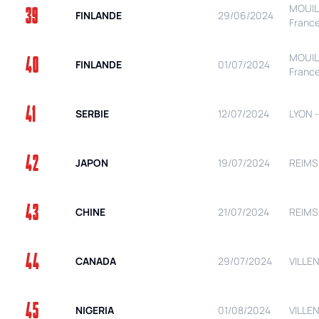
MOUIL
39
FINLANDE
29/06/2024
Franc
MOUIL
40
FINLANDE
01/07/2024
Franc
41
SERBIE
12/07/2024
LYON -
42
JAPON
19/07/2024
REIMS 
43
CHINE
21/07/2024
REIMS 
44
CANADA
29/07/2024
VILLE
45
NIGERIA
01/08/2024
VILLE