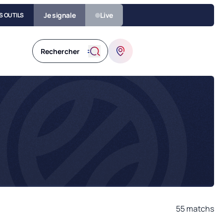
Je signale
Live
S OUTILS
55
matchs