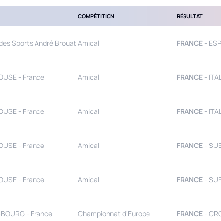
COMPÉTITION
RÉSULTAT
 des Sports André Brouat
Amical
FRANCE
- ES
USE - France
Amical
FRANCE
- ITAL
USE - France
Amical
FRANCE
- ITAL
USE - France
Amical
FRANCE
- SUE
USE - France
Amical
FRANCE
- SUE
BOURG - France
Championnat d'Europe
FRANCE
- CRO