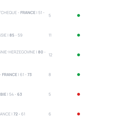
TCHEQUE -
FRANCE
| 51 -
5
SIE |
85
- 59
11
SNIE-HERZEGOVINE |
80
-
12
-
FRANCE
| 61 -
73
8
BIE
| 54 -
63
5
RANCE |
72 -
61
6