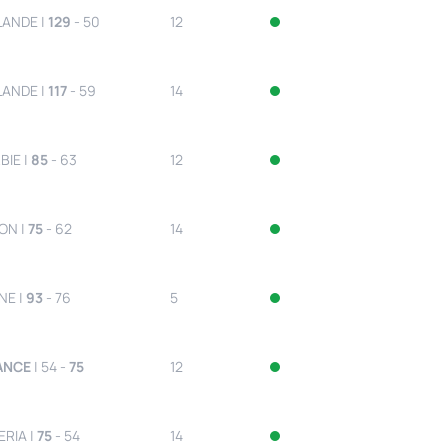
LANDE |
129
- 50
12
LANDE |
117
- 59
14
BIE |
85
- 63
12
ON |
75
- 62
14
NE |
93
- 76
5
ANCE
| 54 -
75
12
ERIA |
75
- 54
14