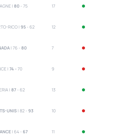
PAGNE |
80
- 75
17
RTO-RICO |
95
- 62
12
NADA
| 76 -
80
7
NCE |
74 -
70
9
ERIA |
87
- 62
13
TS-UNIS
| 82 -
93
10
RANCE
| 64 -
67
11