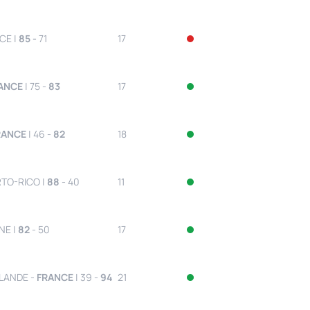
CE |
85 -
71
17
ANCE
| 75 -
83
17
RANCE
| 46 -
82
18
RTO-RICO |
88
- 40
11
NE |
82
- 50
17
LANDE -
FRANCE
| 39 -
94
21