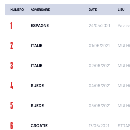
NUMERO
ADVERSAIRE
DATE
LIEU
1
ESPAGNE
24/05/2021
Palais
2
ITALIE
01/06/2021
MULHO
3
ITALIE
02/06/2021
MULHO
4
SUEDE
04/06/2021
MULHO
5
SUEDE
05/06/2021
MULHO
6
CROATIE
17/06/2021
STRAS