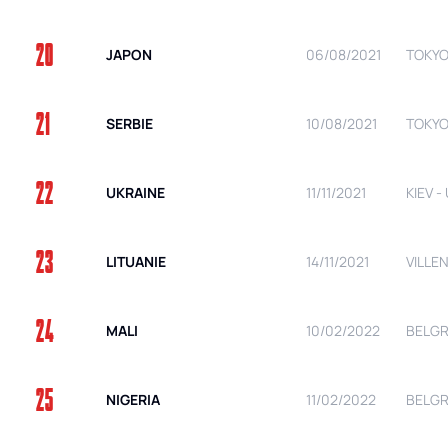
20
JAPON
06/08/2021
TOKYO
21
SERBIE
10/08/2021
TOKYO
22
UKRAINE
11/11/2021
KIEV -
23
LITUANIE
14/11/2021
VILLE
24
MALI
10/02/2022
BELGR
25
NIGERIA
11/02/2022
BELGR