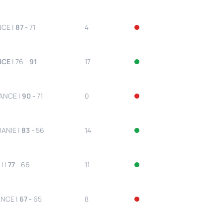
NCE |
87 -
71
4
NCE
| 76 -
91
17
ANCE |
90 -
71
0
UANIE |
83
- 56
14
I |
77
- 66
11
ANCE |
67 -
65
8