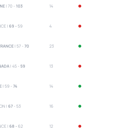
INE
| 70 -
103
14
NCE |
69 -
59
4
FRANCE
| 57 -
70
23
NADA
| 45 -
59
13
E
| 59 -
74
14
ON |
67
- 53
16
NCE |
68 -
62
12