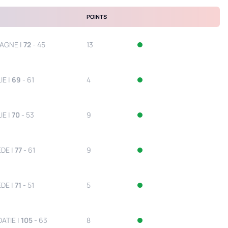
POINTS
PAGNE |
72
- 45
13
IE |
69
- 61
4
IE |
70
- 53
9
DE |
77
- 61
9
DE |
71
- 51
5
ATIE |
105
- 63
8