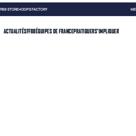
FFBB STORE
HOOPS FACTORY
ME
ACTUALITÉS
FFBB
ÉQUIPES DE FRANCE
PRATIQUER
S'IMPLIQUER