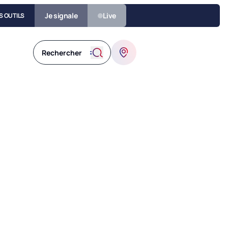
Je signale
Live
S OUTILS