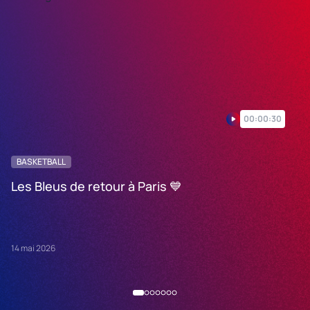
00:00:30
BASKETBALL
B
Les Bleus de retour à Paris 💙
T
14 mai 2026
19