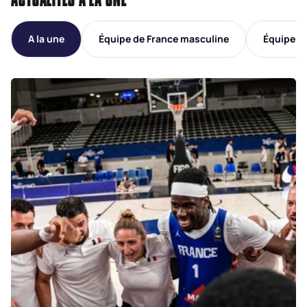
A la une
Équipe de France masculine
Équipe d