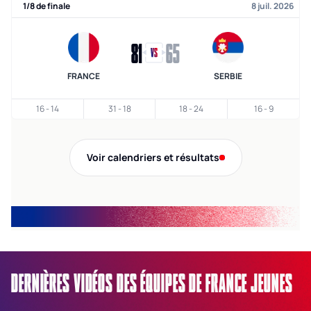
1/8 de finale
8 juil. 2026
81
65
FRANCE
SERBIE
16
-
14
31
-
18
18
-
24
16
-
9
Voir calendriers et résultats
DERNIÈRES VIDÉOS DES ÉQUIPES DE FRANCE JEUNES