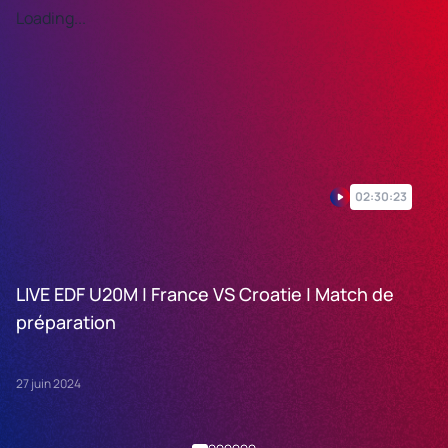
Loading...
Lo
02:30:23
LIVE EDF U20M | France VS Croatie | Match de
P
préparation
v
27 juin 2024
26 