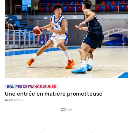
EQUIPES DE FRANCE JEUNES
E
Une entrée en matière prometteuse
L
Aujourd'hui
s
Il 