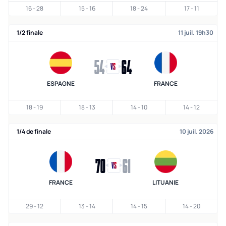
16
-
28
15
-
16
18
-
24
17
-
11
1/2 finale
11 juil. 19h30
54
64
ESPAGNE
FRANCE
18
-
19
18
-
13
14
-
10
14
-
12
1/4 de finale
10 juil. 2026
70
61
FRANCE
LITUANIE
29
-
12
13
-
14
14
-
15
14
-
20