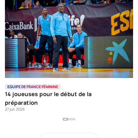
EQUIPE DE FRANCE FÉMININE
E
14 joueuses pour le début de la
"
8 j
préparation
27 juil. 2026