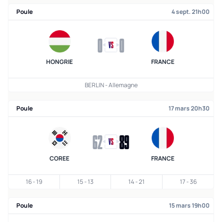
Poule
4 sept. 21h00
0
0
HONGRIE
FRANCE
BERLIN - Allemagne
Poule
17 mars 20h30
62
89
COREE
FRANCE
16
-
19
15
-
13
14
-
21
17
-
36
Poule
15 mars 19h00