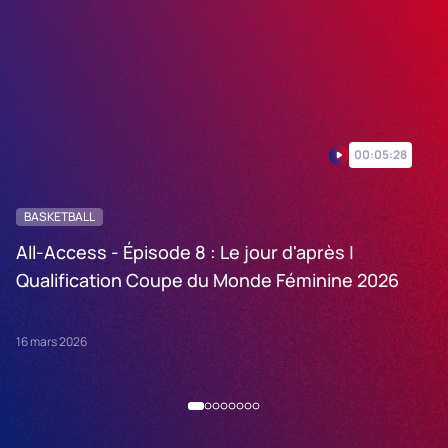
00:05:28
BASKETBALL
B
All-Access - Épisode 8 : Le jour d'après |
Al
Qualification Coupe du Monde Féminine 2026
C
16 mars 2026
16