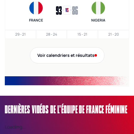
93
86
FRANCE
NIGERIA
29
-
21
28
-
24
15
-
21
21
-
20
Voir calendriers et résultats
DERNIÈRES VIDÉOS DE L'ÉQUIPE DE FRANCE FÉMININE
Loading...
Lo