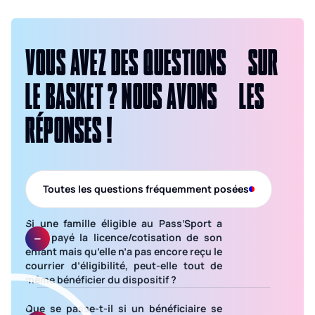
VOUS AVEZ DES QUESTIONS SUR
LE BASKET ? NOUS AVONS LES
RÉPONSES !
Toutes les questions fréquemment posées
Si une famille éligible au Pass’Sport a
déjà payé la licence/cotisation de son
enfant mais qu’elle n’a pas encore reçu le
courrier d’éligibilité, peut-elle tout de
même bénéficier du dispositif ?
Si l’achat a eu lieu entre le 1er juillet et le
30 novembre 2021, le club doit faire
Que se passe-t-il si un bénéficiaire se