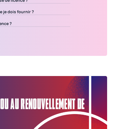
e de licence ?
je dois fournir ?
ence ?
 OU AU RENOUVELLEMENT DE