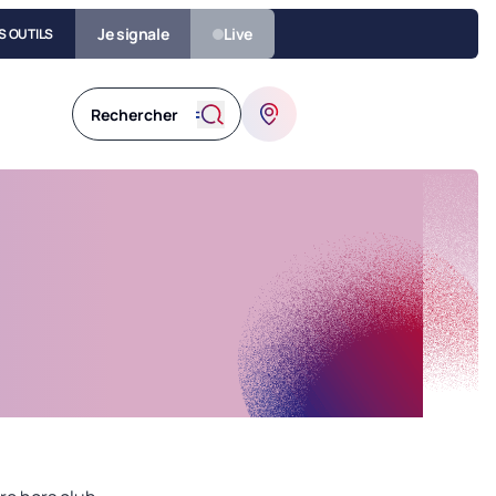
Je signale
Live
S OUTILS