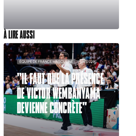
À LIRE AUSSI
ÉQUIPE DE FRANCE MASCULINE
18 juil. 2026
"IL FAUT QUE LA PRÉSENCE
DE VICTOR WEMBANYAMA
DEVIENNE CONCRÈTE"