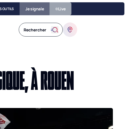
Je signale
Live
S OUTILS
GIQUE, À ROUEN