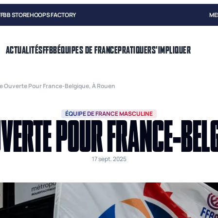
FFBB STORE
HOOPS FACTORY
ME
ACTUALITÉS
FFBB
ÉQUIPES DE FRANCE
PRATIQUER
S'IMPLIQUER
rie Ouverte Pour France-Belgique, À Rouen
ÉQUIPE DE FRANCE MASCULINE
UVERTE POUR FRANCE-BEL
17 sept. 2025