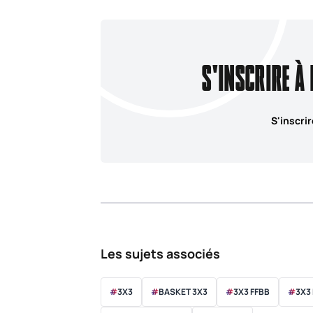
S'INSCRIRE À
S'inscrir
Les sujets associés
#
3X3
#
BASKET 3X3
#
3X3 FFBB
#
3X3