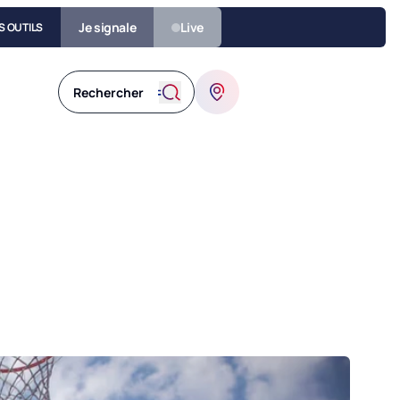
Je signale
Live
S OUTILS