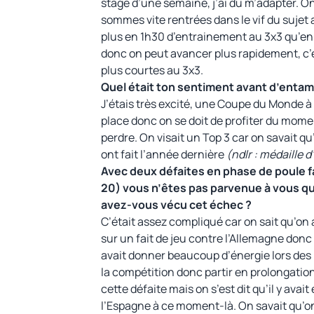
stage d’une semaine, j’ai dû m’adapter. O
sommes vite rentrées dans le vif du sujet 
plus en 1h30 d’entrainement au 3x3 qu’en
donc on peut avancer plus rapidement, c’e
plus courtes au 3x3.
Quel était ton sentiment avant d’enta
J’étais très excité, une Coupe du Monde à
place donc on se doit de profiter du momen
perdre. On visait un Top 3 car on savait qu’
ont fait l’année dernière
(ndlr : médaille 
Avec deux défaites en phase de poule fa
20) vous n’êtes pas parvenue à vous qu
avez-vous vécu cet échec ?
C’était assez compliqué car on sait qu’on
sur un fait de jeu contre l’Allemagne donc
avait donner beaucoup d’énergie lors des
la compétition donc partir en prolongation c
cette défaite mais on s’est dit qu’il y ava
l’Espagne à ce moment-là. On savait qu’o