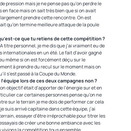
 de pression mais je ne pense pas qu’on perdre le
 en face mais on sait très bien que si on avait
u largement prendre cette rencontre. On est
it qu’on termine meilleure attaque de la poule
qu’est-ce que tu retiens de cette compétition ?
A titre personnel, je me dis que j’ai vraiment eu de
 internationales en un été. Le fait d’avoir gagné
jeu même si on est forcément déçu sur le
ément à prendre du recul sur le moment mais on
u’il s’est passé à la Coupe du Monde.
de l’équipe lors de ces deux campagnes non ?
n objectif était d’apporter de l’énergie sur et en
articulier car certaines personnes pense qu’on ne
tre sur le terrain je me dois de performer car cela
e suis arrivé capitaine dans cette équipe, j’ai
terrain, essayer d’être irréprochable pour titrer les
 j’essayais de créer une bonne ambiance avec les
s vivions la compétition tous ensemble.