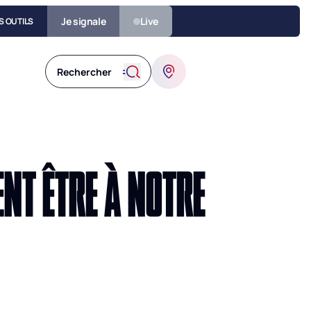
Je signale
Live
S OUTILS
ENT ÊTRE À NOTRE