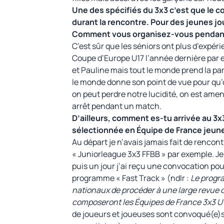
Une des spécifiés du 3x3 c’est que le c
durant la rencontre. Pour des jeunes j
Comment vous organisez-vous pendant 
C’est sûr que les séniors ont plus d’expér
Coupe d’Europe U17 l’année dernière par 
et Pauline mais tout le monde prend la pa
le monde donne son point de vue pour qu’o
on peut perdre notre lucidité, on est amen
arrêt pendant un match.
D’ailleurs, comment es-tu arrivée au 3x
sélectionnée en Équipe de France jeune
Au départ je n’avais jamais fait de rencont
« Juniorleague 3x3 FFBB » par exemple. Je 
puis un jour j’ai reçu une convocation pou
programme « Fast Track » (ndlr :
Le progr
nationaux de procéder à une large revue d'e
composeront les Équipes de France 3x3 U1
de joueurs et joueuses sont convoqué(e)s,