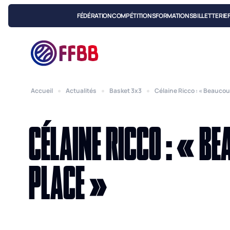
FÉDÉRATION
COMPÉTITIONS
FORMATIONS
BILLETTERIE
Accueil
Actualités
Basket 3x3
Célaine Ricco : « Beaucou
CÉLAINE RICCO : « BE
PLACE »