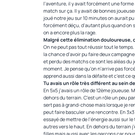
l’aventure, il y avait forcément une forme
match sur ça. Il y avait de bonnes joueuses
joué notre jeu sur 10 minutes on aurait p
forcément déçu, d’autant plus quand on sa
on a encore plus la rage.
Malgré cette élimination douloureuse, 
On ne peut pas tout réussir tout le temps. 
la chance d’avoir pu faire deux campagnes
et perdu des matchs ce sont les aléas du 
moment. Je pense qu’on n’arrive pas forc
apprend aussi dans la défaite et c’est ce q
Tu avais un rôle très différent au sein 
En 5x5 j’avais un rôle de 12ème joueuse. Mo
dehors du terrain. C’est un rôle un peu p
sert pas à grand-chose mais lorsque je ren
peut faire basculer une rencontre. En 3x3 j
essayé de mettre de l’énergie aussi sur le 
autres vers le haut. En dehors du terrain
filles mais aussi avec les garçons car nou