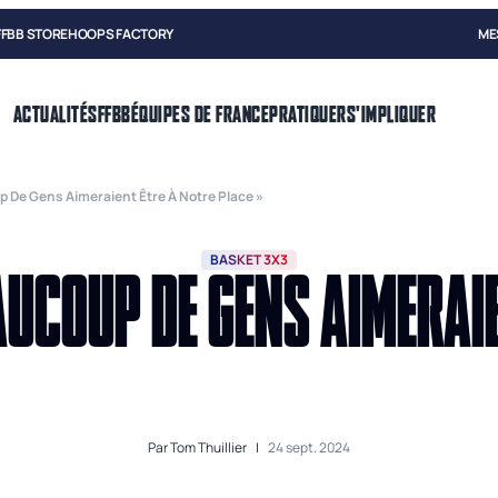
FFBB STORE
HOOPS FACTORY
ME
ACTUALITÉS
FFBB
ÉQUIPES DE FRANCE
PRATIQUER
S'IMPLIQUER
p De Gens Aimeraient Être À Notre Place »
BASKET 3X3
AUCOUP DE GENS AIMERAI
Par
Tom Thuillier
|
24 sept. 2024