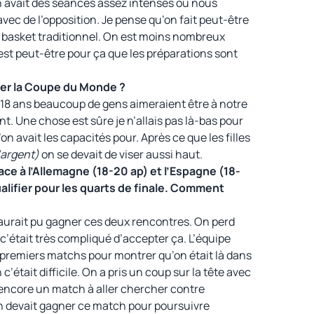
n avait des séances assez intenses où nous
avec de l’opposition. Je pense qu’on fait peut-être
 basket traditionnel. On est moins nombreux
st peut-être pour ça que les préparations sont
mer la Coupe du Monde ?
 18 ans beaucoup de gens aimeraient être à notre
t. Une chose est sûre je n’allais pas là-bas pour
on avait les capacités pour. Après ce que les filles
d’argent)
on se devait de viser aussi haut.
ce à l’Allemagne (18-20 ap) et l’Espagne (18-
alifier pour les quarts de finale. Comment
 aurait pu gagner ces deux rencontres. On perd
 c’était très compliqué d’accepter ça. L’équipe
 premiers matchs pour montrer qu’on était là dans
’était difficile. On a pris un coup sur la tête avec
it encore un match à aller chercher contre
n devait gagner ce match pour poursuivre