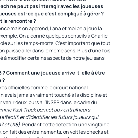
oach ne peut pas interagir avec les joueuses
oueuses est-ce que c’est compliqué à gérer ?
la rencontre ?
ience mais on apprend, Lana et moi on a joué la
exemple. On a donné quelques conseils à Charlie
role sur les temps-morts. C’est important que tout
n puisse aller dans le même sens. Plus d’une fois
é à modifier certains aspects de notre jeu sans
3 ? Comment une joueuse arrive-t-elle à être
 ?
res officielles comme le circuit national
n’avais jamais vraiment touché à la discipline et
r venir deux jours à l’INSEP dans le cadre du
amme Fast Track permet aux entraîneurs
ffectif, et d'identifier les futurs joueurs qui
7 et U18)
. Pendant cette détection une vingtaine
 on fait des entrainements, on voit les checks et