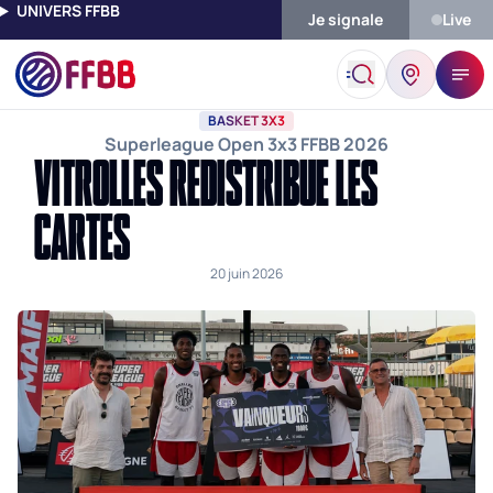
UNIVERS FFBB
Je signale
Live
Accueil
Actualités
Basket 3x3
Vitrolles Redistribue Les Cart
BASKET 3X3
Superleague Open 3x3 FFBB 2026
VITROLLES REDISTRIBUE LES
CARTES
20 juin 2026