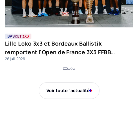
BASKET 3X3
B
Lille Loko 3x3 et Bordeaux Ballistik
N
remportent l'Open de France 3X3 FFBB
J
26 juil. 2026
24 
2026
Voir toute l'actualité