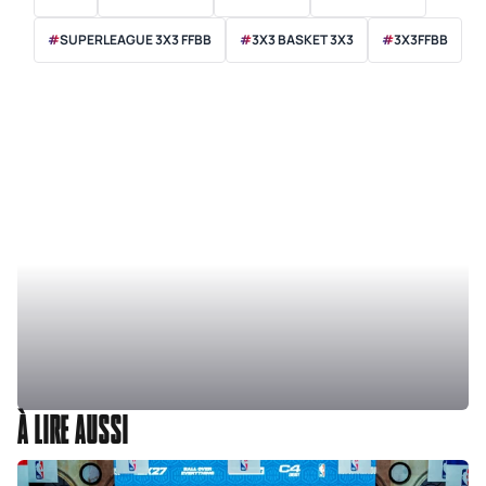
#
SUPERLEAGUE 3X3 FFBB
#
3X3 BASKET 3X3
#
3X3FFBB
À LIRE AUSSI