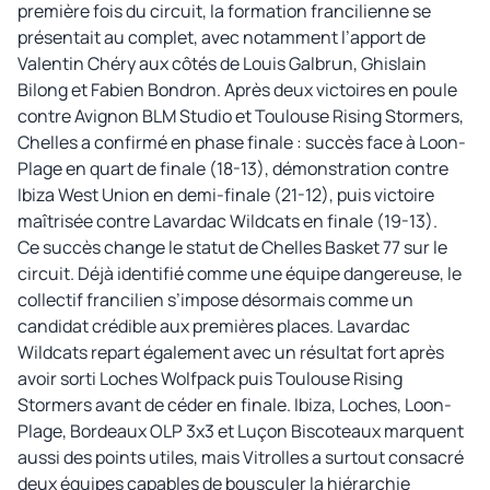
première fois du circuit, la formation francilienne se
présentait au complet, avec notamment l’apport de
Valentin Chéry aux côtés de Louis Galbrun, Ghislain
Bilong et Fabien Bondron. Après deux victoires en poule
contre Avignon BLM Studio et Toulouse Rising Stormers,
Chelles a confirmé en phase finale : succès face à Loon-
Plage en quart de finale (18-13), démonstration contre
Ibiza West Union en demi-finale (21-12), puis victoire
maîtrisée contre Lavardac Wildcats en finale (19-13).
Ce succès change le statut de Chelles Basket 77 sur le
circuit. Déjà identifié comme une équipe dangereuse, le
collectif francilien s’impose désormais comme un
candidat crédible aux premières places. Lavardac
Wildcats repart également avec un résultat fort après
avoir sorti Loches Wolfpack puis Toulouse Rising
Stormers avant de céder en finale. Ibiza, Loches, Loon-
Plage, Bordeaux OLP 3x3 et Luçon Biscoteaux marquent
aussi des points utiles, mais Vitrolles a surtout consacré
deux équipes capables de bousculer la hiérarchie