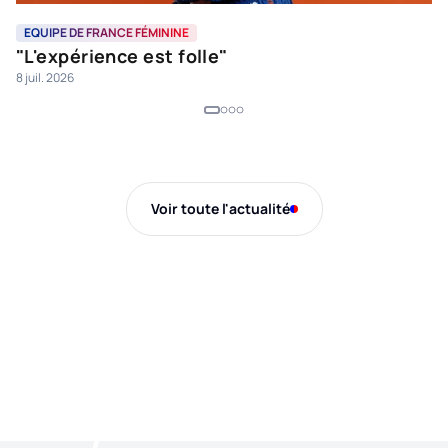
EQUIPE DE FRANCE FÉMININE
E
"L'expérience est folle"
U
8 juil. 2026
7 j
Voir toute l'actualité