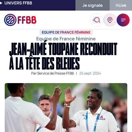
UNIVERS FFBB
Je signale
Live
Accueil
Actualités
Equipe De France Féminine
Jean-Aimé Tou
EQUIPE DE FRANCE FÉMININE
Equipe de France féminine
JEAN-AIMÉ TOUPANE RECONDUIT
À LA TÊTE DES BLEUES
Par
Service de Presse FFBB
|
25 sept. 2024