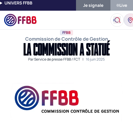
UNIVERS FFBB
Je signale
Live
Accueil
Actualités
FFBB
La Commission A Statué
FFBB
Commission de Contrôle de Gestion
LA COMMISSION A STATUÉ
Par
Service de presse FFBB / FCT
|
16 juin 2025