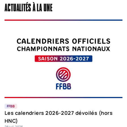
ACTUALITÉS À LA UNE
FFBB
F
Les calendriers 2026-2027 dévoilés (hors
C
HNC)
K
28 juil. 2026
27 