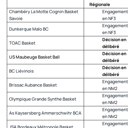
Régionale
Chambéry La Motte Cognin Basket
Engagemen
Savoie
en NF3
Engagemen
Dunkerque Malo BC
en NF3
Décision en
TOAC Basket
délibéré
Décision en
US Maubeuge Basket Ball
délibéré
Décision en
BC Liévinois
délibéré
Engagemen
Brissac Aubance Basket
en NM2
Engagemen
Olympique Grande Synthe Basket
en NM2
Engagemen
As Kaysersberg Ammerschwihr BCA
en NM2
Engagemen
JSA Bordeaux Métropole Basket