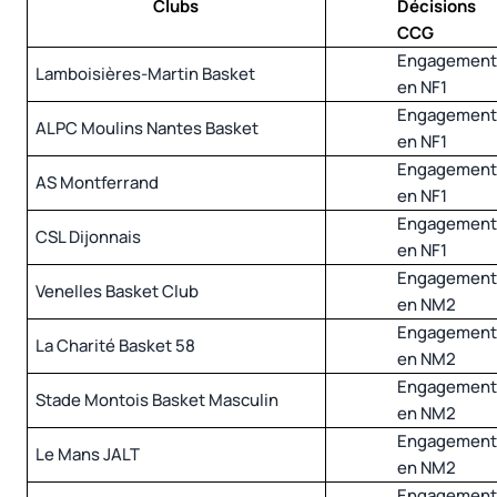
Clubs
Décisions
CCG
Engagemen
Lamboisières-Martin Basket
en NF1
Engagemen
ALPC Moulins Nantes Basket
en NF1
Engagemen
AS Montferrand
en NF1
Engagemen
CSL Dijonnais
en NF1
Engagemen
Venelles Basket Club
en NM2
Engagemen
La Charité Basket 58
en NM2
Engagemen
Stade Montois Basket Masculin
en NM2
Engagemen
Le Mans JALT
en NM2
Engagemen