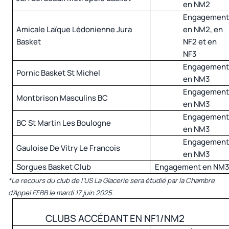
en NM2
Engagemen
Amicale Laïque Lédonienne Jura
en NM2, en
Basket
NF2 et en
NF3
Engagemen
Pornic Basket St Michel
en NM3
Engagemen
Montbrison Masculins BC
en NM3
Engagemen
BC St Martin Les Boulogne
en NM3
Engagemen
Gauloise De Vitry Le Francois
en NM3
Sorgues Basket Club
Engagement en NM
*Le recours du club de l’US La Glacerie sera étudié par la Chambre
d’Appel FFBB le mardi 17 juin 2025.
CLUBS ACCÉDANT EN NF1/NM2