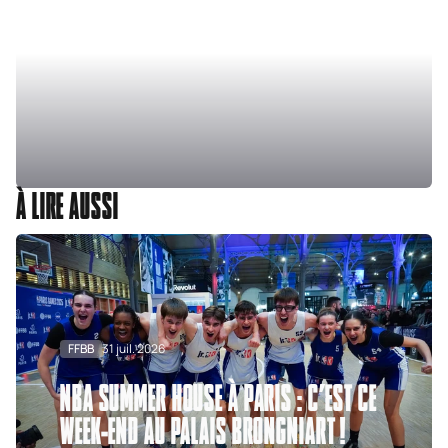
À LIRE AUSSI
FFBB
31 juil. 2026
NBA SUMMER HOUSE À PARIS : C’EST CE
WEEK-END AU PALAIS BRONGNIART !