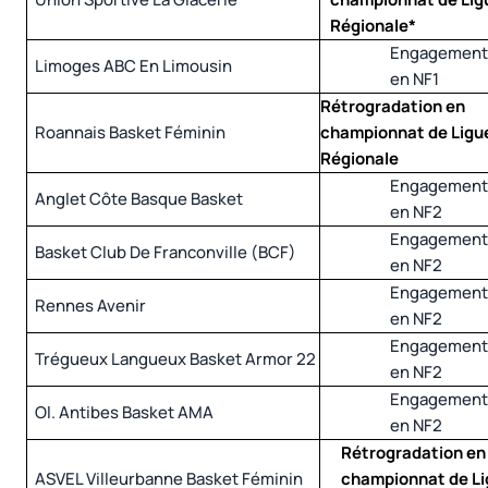
Régionale*
Engagemen
Limoges ABC En Limousin
en NF1
Rétrogradation en
Roannais Basket Féminin
championnat de Ligu
Régionale
Engagemen
Anglet Côte Basque Basket
en NF2
Engagemen
Basket Club De Franconville (BCF)
en NF2
Engagemen
Rennes Avenir
en NF2
Engagemen
Trégueux Langueux Basket Armor 22
en NF2
Engagemen
Ol. Antibes Basket AMA
en NF2
Rétrogradation en
ASVEL Villeurbanne Basket Féminin
championnat de L