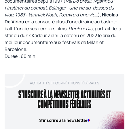
documentaires depuis 1997 (
Rai Do Brésil
,
Ngannou :
l’instinct du combat
,
Edlinger : une vie au-dessus du
vide
,
1983 : Yannick Noah, l’œuvre d’une vie
…),
Nicolas
De Virieu
en a consacré plus d’une dizaine au basket-
ball. L’un de ses derniers films,
Dunk or Die
, portrait de la
star du dunk Kadour Ziani, a obtenu en 2022 le prix du
meilleur documentaire aux festivals de Milan et
Barcelone.
Durée : 60 min
ACTUALITÉS ET COMPÉTITIONS FÉDÉRALES
S'INSCRIRE À LA NEWSLETTER ACTUALITÉS ET
COMPÉTITIONS FÉDÉRALES
S'inscrire à la newsletter