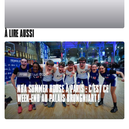
À LIRE AUSSI
FFBB
31 juil. 2026
NBA SUMMER HOUSE À PARIS : C’EST CE
WEEK-END AU PALAIS BRONGNIART !