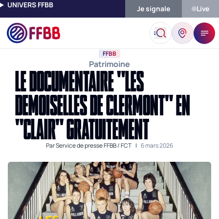
UNIVERS FFBB
Je signale
Live
Accueil
Actualités
FFBB
Le Documentaire "Les Demoiselles D
FFBB
Patrimoine
LE DOCUMENTAIRE "LES
DEMOISELLES DE CLERMONT" EN
"CLAIR" GRATUITEMENT
Par
Service de presse FFBB / FCT
|
6 mars 2026