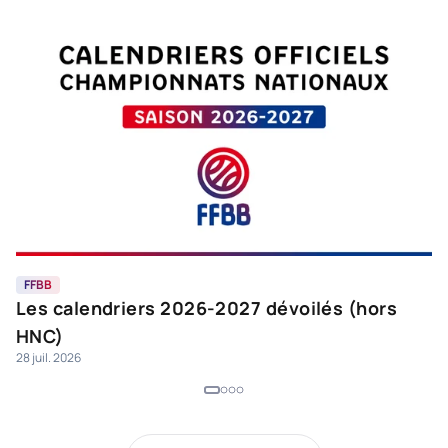
FFBB
F
Les calendriers 2026-2027 dévoilés (hors
C
HNC)
K
28 juil. 2026
27 
d