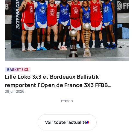
BASKET 3X3
B
Lille Loko 3x3 et Bordeaux Ballistik
N
remportent l'Open de France 3X3 FFBB
J
26 juil. 2026
24 
2026
Voir toute l'actualité