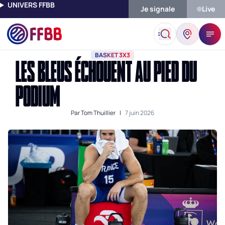
UNIVERS FFBB
Je signale
Live
Accueil
Actualités
Basket 3x3
Les Bleus Échouent Au Pied 
BASKET 3X3
LES BLEUS ÉCHOUENT AU PIED DU
PODIUM
Par
Tom Thuillier
|
7 juin 2026