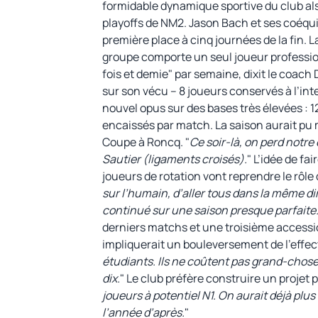
formidable dynamique sportive du club als
playoffs de NM2. Jason Bach et ses coéquip
première place à cinq journées de la fin
groupe comporte un seul joueur profession
fois et demie" par semaine, dixit le coach D
sur son vécu – 8 joueurs conservés à l’int
nouvel opus sur des bases très élevées : 
encaissés par match. La saison aurait pu m
Coupe à Roncq. "
Ce soir-là, on perd notre 
Sautier (ligaments croisés).
" L’idée de fa
joueurs de rotation vont reprendre le rôl
sur l’humain, d’aller tous dans la même dir
continué sur une saison presque parfaite
derniers matchs et une troisième access
impliquerait un bouleversement de l’effecti
étudiants. Ils ne coûtent pas grand-chose
dix.
" Le club préfère construire un projet 
joueurs à potentiel N1. On aurait déjà plus
l’année d’après.
"