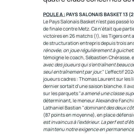
POULE A :
PAYS SALONAIS BASKET 13 (25 
Le Pays Salonais Basket n’est pas passé lo
de finale contre Metz. Ce n’était que part
victoires en 26 matchs (!), les Tigers ont a
de structuration entrepris depuis trois a
rénovée, on joue régulièrement à guichets 
témoigne le coach, Sébastien Chérasse, e
avec des joueurs qui s’entraînent beaucoup
seul entraînement par jour.
" L’effectif 2
joueurs cadres : Thomas Laurent sur les li
dernier sortait d’une saison blanche. Il a
sur les parquets "
a amené une classe supé
déterminant, le meneur Alexandre Fanchin
Lathaniel Bastian "
dominant des deux côté
(87 points en moyenne), en place défensive
est invaincus à l’extérieur. La perf est d’ê
maintenu notre exigence en permanence