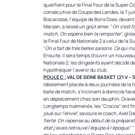
qualifiant pour le Final Four de la Super
consécutive de Coupe des Landes, le 7 juin
Biscarosse, l’équipe de Boris Diaw, deva
Marsan, a laissé un goût amer. "
On s’est f
match. On espère bien la remporter
", gli
le Final Four de Nationale 2 à celui de l
"
On a fait de très belles saisons. Ce qui 
Ensuite, il sera temps d’ouvrir un nouvea
Nationale 2, les dirigeants ayant décidé d
hypothéquer l’avenir du club.
POULE C :
VAL DE SEINE BASKET (21 V – 5
Idéalement placée à deux journées de la fi
balle de match, s’inclinant à domicile fac
en déplacement chez son dauphin, Gravenc
Longtemps malmenés, les "Crocos" ont fini
joué sur l’envie
", savoure le coach, Axel Da
fierté. On repense au début de la préparat
état j’avais retrouvé l’équipe à l’époque
." 
de l’ex-sélectionneur Pierre Dao, récupèr