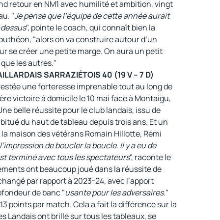
and retour en NM1 avec humilité et ambition, vingt
au. "
Je pense que l’équipe de cette année aurait
-dessus
", pointe le coach, qui connaît bien la
outhéon, "alors on va construire autour d’un
ur se créer une petite marge. On aura un petit
 que les autres."
LARDAIS SARRAZIÉTOIS 40 (19 V – 7 D)
 restée une forteresse imprenable tout au long de
re victoire à domicile le 10 mai face à Montaigu,
Une belle réussite pour le club landais, issu de
habitué du haut de tableau depuis trois ans. Et un
à la maison des vétérans Romain Hillotte, Rémi
l’impression de boucler la boucle. Il y a eu de
est terminé avec tous les spectateurs
", raconte le
léments ont beaucoup joué dans la réussite de
inchangé par rapport à 2023-24, avec l’apport
rofondeur de banc "
usante pour les adversaires
."
13 points par match. Cela a fait la différence sur la
 Landais ont brillé sur tous les tableaux, se