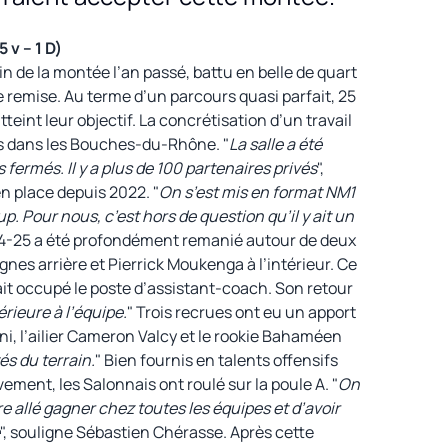
v – 1 D)
in de la montée l’an passé, battu en belle de quart
ie remise. Au terme d’un parcours quasi parfait, 25
tteint leur objectif. La concrétisation d’un travail
ns dans les Bouches-du-Rhône. "
La salle a été
fermés. Il y a plus de 100 partenaires privés
",
n place depuis 2022. "
On s’est mis en format NM1
. Pour nous, c’est hors de question qu’il y ait un
024-25 a été profondément remanié autour de deux
gnes arrière et Pierrick Moukenga à l’intérieur. Ce
vait occupé le poste d’assistant-coach. Son retour
rieure à l’équipe.
" Trois recrues ont eu un apport
i, l’ailier Cameron Valcy et le rookie Bahaméen
s du terrain.
" Bien fournis en talents offensifs
ment, les Salonnais ont roulé sur la poule A. "
On
tre allé gagner chez toutes les équipes et d’avoir
", souligne Sébastien Chérasse. Après cette