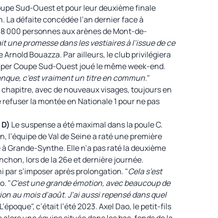
 Coupe Sud-Ouest et pour leur deuxième finale
. La défaite concédée l’an dernier face à
nt 8 000 personnes aux arènes de Mont-de-
ait une promesse dans les vestiaires à l’issue de ce
sse Arnold Bouazza. Par ailleurs, le club privilégiera
a Super Coupe Sud-Ouest joué le même week-end.
manque, c’est vraiment un titre en commun.
"
u chapitre, avec de nouveaux visages, toujours en
e refuser la montée en Nationale 1 pour ne pas
 D)
Le suspense a été maximal dans la poule C.
n, l’équipe de Val de Seine a raté une première
e à Grande-Synthe. Elle n’a pas raté la deuxième
hon, lors de la 26e et dernière journée.
 par s’imposer après prolongation. "
Cela s’est
o. "
C’est une grande émotion, avec beaucoup de
ion au mois d’août. J’ai aussi repensé dans quel
"L’époque", c’était l’été 2023. Axel Dao, le petit-fils
e alors une équipe située dans les bas-fonds de la