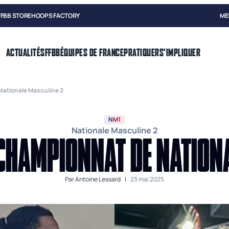
FFBB STORE
HOOPS FACTORY
ME
ACTUALITÉS
FFBB
ÉQUIPES DE FRANCE
PRATIQUER
S'IMPLIQUER
ationale Masculine 2
NM1
Nationale Masculine 2
CHAMPIONNAT DE NATION
Par
Antoine Lessard
|
23 mai 2025