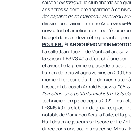
saison "
historique
", le club aborde son gr
ans après sa dernière apparition à ce nive
été capable de se maintenir au niveau au
division pour avoir entraîné Andrézieux-B
noyau fort et améliorer un peu l’équipe po
budget donc on devra être plus intelligent
POULE B :
ÉLAN SOUÉMONTAIN MONTGAIL
La salle Jean Tauzin de Montgaillard sera
la saison. L’ESMS 40 a décroché une derniè
et avec elle la première place de la poule. 
l’union de trois villages voisins en 2001, 
moment fort car c’était le dernier match 
Lesca, et du coach Arnold Bouazza. "
On a 
l’émotion, une petite larmichette. Cela s’
technicien, en place depuis 2021. Deux é
l’ESMS 40 : la stabilité du groupe, quasi 
notable de Mamadou Keita à l’aile, et la p
Huit des onze joueurs ont scoré entre 7 et 
durée dans une poule très dense. Mieux, les