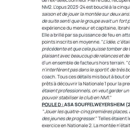
NM2. L’opus 2023-24 est bouclé à la cinqu
saison et de jouer la montée sur deux ans.
de suite senti que le groupe avait un fort p
expérience du meneur et capitaine, Ibrahi
Elle a brillé par sa puissance de feu en at
points inscrits en moyenne. "
L’idée, c’éta
précédente et que cela puisse tomber de t
plaisant avec beaucoup de relances et de
d’un ensemble de facteurs hors terrain. "
O
n’interfèrent pas dans le sportif, de trè
coach. Tous ces détails mis bout à bout ont
prêts à découvrir la Nationale 1 pour la prem
étaient professionnels, on veut garder un 
pouvoir stabiliser le club en NM1
."
POULE D :
ASA SOUFFELWEYERSHEIM (21 
"
Jouer les quatre-cinq premières places, 
des jeunes de progresser.
" Telles étaient
exercice en Nationale 2. La montée n’était