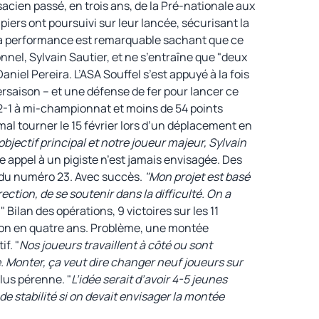
acien passé, en trois ans, de la Pré-nationale aux
iers ont poursuivi sur leur lancée, sécurisant la
. La performance est remarquable sachant que ce
nel, Sylvain Sautier, et ne s’entraîne que "deux
aniel Pereira. L’ASA Souffel s’est appuyé à la fois
ersaison – et une défense de fer pour lancer ce
12-1 à mi-championnat et moins de 54 points
al tourner le 15 février lors d’un déplacement en
objectif principal et notre joueur majeur, Sylvain
ire appel à un pigiste n’est jamais envisagée. Des
e du numéro 23. Avec succès.
"Mon projet est basé
ection, de se soutenir dans la difficulté. On a
.
" Bilan des opérations, 9 victoires sur les 11
ion en quatre ans. Problème, une montée
f. "
Nos joueurs travaillent à côté ou sont
. Monter, ça veut dire changer neuf joueurs sur
plus pérenne. "
L’idée serait d’avoir 4-5 jeunes
 de stabilité si on devait envisager la montée