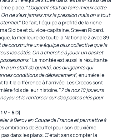
ième place. "
L’objectif était de faire mieux cette
 On ne s’est jamais mis la pression mais on a tout
otentiel.
" De fait, l’équipe a profité de la riche
ma Sidibe et du vice-capitaine, Steven Ricard.
taque, la meilleure de toute la Nationale 2 avec 89
it de construire une équipe plus collective que la
ous les côtés. On a cherché à jouer un basket
 possessions.
" La montée est aussi la résultante
n a un staff de qualité, des dirigeants qui
s bonnes conditions de déplacement
", énumère le
 fait la différence à l’arrivée. Les Crocos sont
ière fois de leur histoire. "
7 de nos 10 joueurs
noyau et le renforcer sur des postes clés pour
V – 5 D)
aller à Bercy en Coupe de France et permettre à
 les ambitions de Souffel pour son deuxième
 pas dans les plans. C’était sans compter la