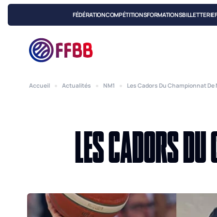
FÉDÉRATION
COMPÉTITIONS
FORMATIONS
BILLETTERIE
Accueil
Actualités
NM1
Les Cadors Du Championnat De N
LES CADORS DU 