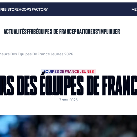
FFBB STORE
HOOPS FACTORY
ME
ACTUALITÉS
FFBB
ÉQUIPES DE FRANCE
PRATIQUER
S'IMPLIQUER
îneurs Des Équipes De France Jeunes 2026
EQUIPES DE FRANCE JEUNES
RS DES ÉQUIPES DE FRAN
7 nov. 2025