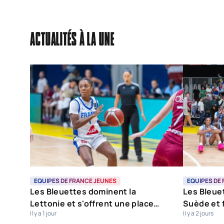
ACTUALITÉS À LA UNE
EQUIPES DE FRANCE JEUNES
EQUIPES DE
Les Bleuettes dominent la
Les Bleuet
Lettonie et s'offrent une place
Suède et f
Il y a 1 jour
Il y a 2 jours
dans le dernier carré
finale