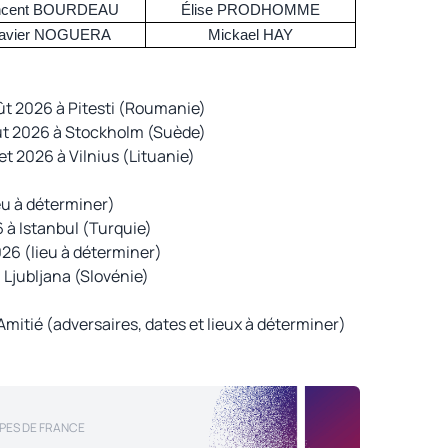
ncent BOURDEAU
Élise PRODHOMME
avier NOGUERA
Mickael HAY
ût 2026 à Pitesti (Roumanie)
ût 2026 à Stockholm (Suède)
t 2026 à Vilnius (Lituanie)
ieu à déterminer)
6 à Istanbul (Turquie)
026 (lieu à déterminer)
à Ljubljana (Slovénie)
’Amitié (adversaires, dates et lieux à déterminer)
PES DE FRANCE