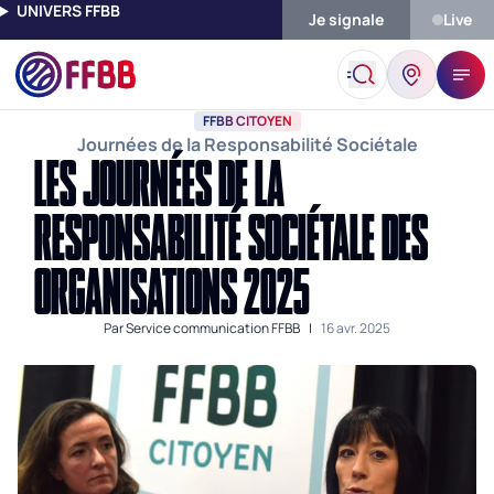
UNIVERS FFBB
Je signale
Live
Accueil
Actualités
FFBB Citoyen
Les Journées De La Respons
FFBB CITOYEN
Journées de la Responsabilité Sociétale
LES JOURNÉES DE LA
RESPONSABILITÉ SOCIÉTALE DES
ORGANISATIONS 2025
Par
Service communication FFBB
|
16 avr. 2025