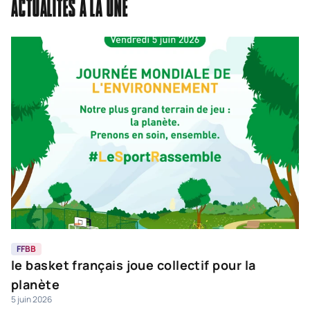
ACTUALITÉS À LA UNE
FFBB
F
le basket français joue collectif pour la
L
planète
f
5 juin 2026
17