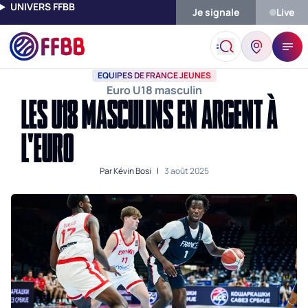
UNIVERS FFBB
Je signale
Live
Accueil
Actualités
Equipes De France Jeunes
Les U18 Mascul
EQUIPES DE FRANCE JEUNES
Euro U18 masculin
LES U18 MASCULINS EN ARGENT À
L'EURO
Par
Kévin Bosi
|
3 août 2025