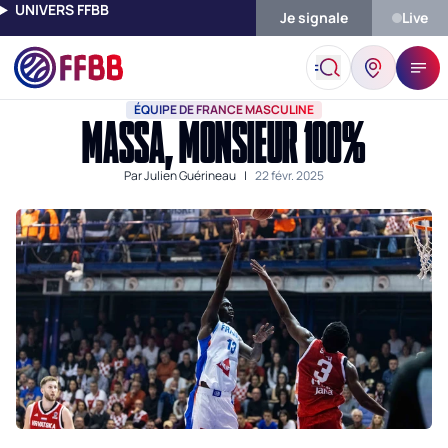
UNIVERS FFBB
Je signale
Live
Accueil
Actualités
Équipe De France Masculine
Massa, Mons
ÉQUIPE DE FRANCE MASCULINE
MASSA, MONSIEUR 100%
Par
Julien Guérineau
|
22 févr. 2025