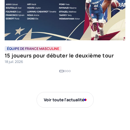
ÉQUIPE DE FRANCE MASCULINE
É
15 joueurs pour débuter le deuxième tour
A
18 juil. 2026
9 j
Voir toute l'actualité