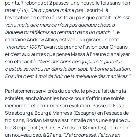
points, 7 rebonds et 2 passes, une nouvelle fois sans rien
rater (4/4).
"Je n’y pense même pas"
, sourit-il à
l’évocation de cette réussite au plus que parfait.
"On est
venu me le dire mais ce n’est pas quelque chose à
laquelle tu réfléchis en rentrant dans un match."
Le
capitaine Andrew Albicy est venu lui glisser un petit
"monsieur 100%"
avant de prendre l’avion pour Orléans
et c’est aux autres que pense Massa à l’heure d’analyser
son efficacité.
"Avec des bons coéquipiers le plus dur
c’est de se retrouver dans le bon spot, la bonne situation.
Ensuite c’est à moi de finir de la meilleure des manières."
Parfaitement servi près du cercle, le pivot a fait dans la
sobriété, enchaînant les hooks pour s’offrir une soirée
mémorable et confirmer son évolution. Passé de Fos à
Strasbourg à Bourg à Manresa (Espagne) en l’espace de
trois ans, Bodian Massa s’est installé dans une équipe du
top 8 espagnol (5,9 pts, 5,7 rbds en 18 minites) et franchi
un nouveau cap, à 27 ans.
"J’ai progressé, j’ai pris en