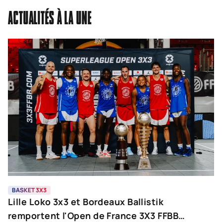
ACTUALITÉS À LA UNE
BASKET 3X3
B
Lille Loko 3x3 et Bordeaux Ballistik
N
remportent l'Open de France 3X3 FFBB
J