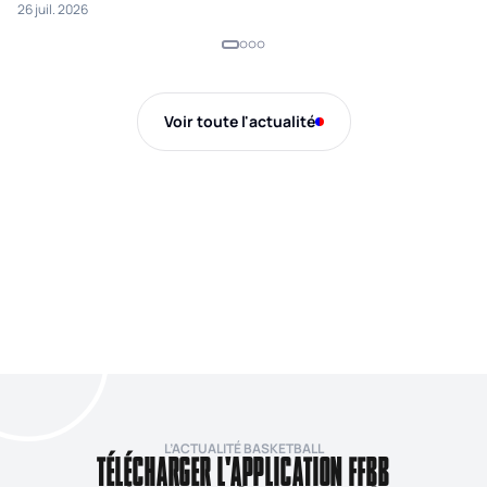
26 juil. 2026
24 
2026
Voir toute l'actualité
L’ACTUALITÉ BASKETBALL
TÉLÉCHARGER L'APPLICATION FFBB