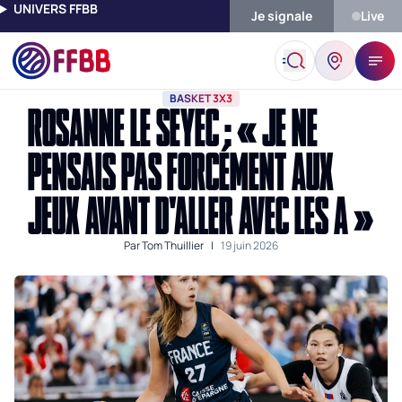
UNIVERS FFBB
Je signale
Live
Accueil
Actualités
Basket 3x3
Rosanne Le Seyec : « Je Ne Pe
BASKET 3X3
ROSANNE LE SEYEC : « JE NE
PENSAIS PAS FORCÉMENT AUX
JEUX AVANT D'ALLER AVEC LES A »
Par
Tom Thuillier
|
19 juin 2026