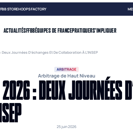
FFBB STORE
HOOPS FACTORY
ME
ACTUALITÉS
FFBB
ÉQUIPES DE FRANCE
PRATIQUER
S'IMPLIQUER
 Deux Journées D’échanges Et De Collaboration À L’INSEP
ARBITRAGE
Arbitrage de Haut Niveau
 2026 : DEUX JOURNÉES D
NSEP
25 juin 2026