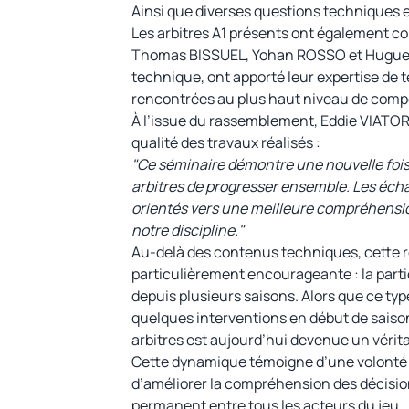
Ainsi que diverses questions techniques e
Les arbitres A1 présents ont également c
Thomas BISSUEL, Yohan ROSSO et Hugue
technique, ont apporté leur expertise de 
rencontrées au plus haut niveau de compé
À l’issue du rassemblement, Eddie VIATOR 
qualité des travaux réalisés :
"Ce séminaire démontre une nouvelle fois
arbitres de progresser ensemble. Les écha
orientés vers une meilleure compréhensio
notre discipline."
Au-delà des contenus techniques, cette
particulièrement encourageante : la parti
depuis plusieurs saisons. Alors que ce typ
quelques interventions en début de saison,
arbitres est aujourd’hui devenue un véri
Cette dynamique témoigne d’une volonté 
d’améliorer la compréhension des décision
permanent entre tous les acteurs du jeu.