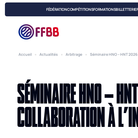
FÉDÉRATION
COMPÉTITIONS
FORMATIONS
BILLETTERIE
Accueil
Actualités
Arbitrage
Séminaire HNO – HNT 2026 :
SÉMINAIRE HNO – HNT
COLLABORATION À L’I