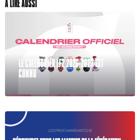
À LIRE AUSSI
LF2
31 juil. 2026
LE CALENDRIER LF2 2026-2027 EST
CONNU
LES PROCHAINS MATCHS