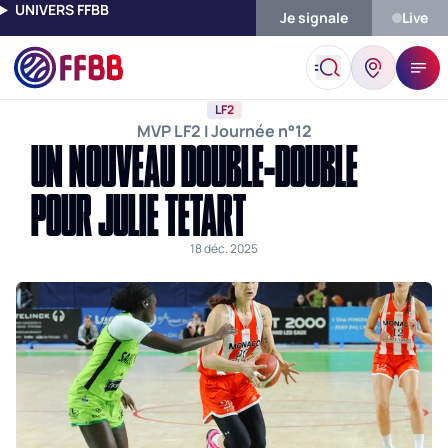
UNIVERS FFBB
Je signale
Live
Accueil
Actualités
LF2
Un Nouveau Double-Double Pour Julie
LF2
MVP LF2 I Journée n°12
UN NOUVEAU DOUBLE-DOUBLE
POUR JULIE TETART
18 déc. 2025