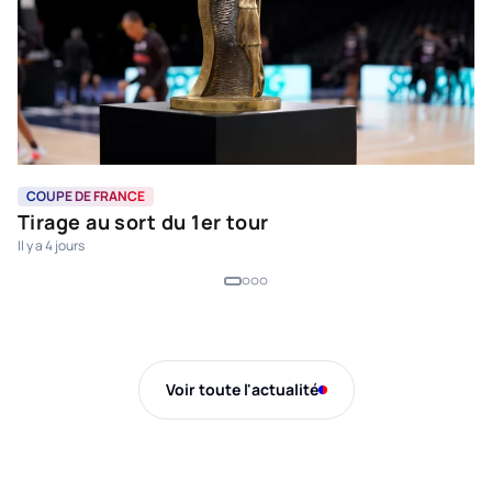
COUPE DE FRANCE
L
Tirage au sort du 1er tour
D
Il y a 4 jours
d
19 
Voir toute l'actualité