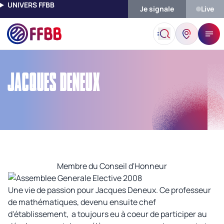
UNIVERS FFBB
Je signale
Live
Accueil
Instances Dirigeantes
Le Conseil D'Honneur
Jacques 
JACQUES DENEUX
Membre du Conseil d'Honneur
Une vie de passion pour Jacques Deneux. Ce professeur
de mathématiques, devenu ensuite chef
d'établissement, a toujours eu à coeur de participer au