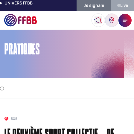
UNIVERS FFBB
Je signale
Live
Accueil
Pratiques
PRATIQUES
5X5
LE DEUXIÈME SPORT COLLECTIF DE