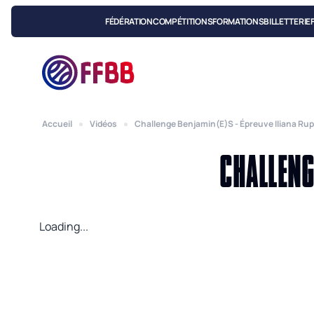
FÉDÉRATION
COMPÉTITIONS
FORMATIONS
BILLETTERIE
Accueil
Vidéos
Challenge Benjamin(e)s - Épreuve Iliana Rup
CHALLENG
Loading...