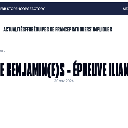
FFBB STORE
HOOPS FACTORY
ME
ACTUALITÉS
FFBB
ÉQUIPES DE FRANCE
PRATIQUER
S'IMPLIQUER
ert
E BENJAMIN(E)S - ÉPREUVE ILIA
30 nov. 2024