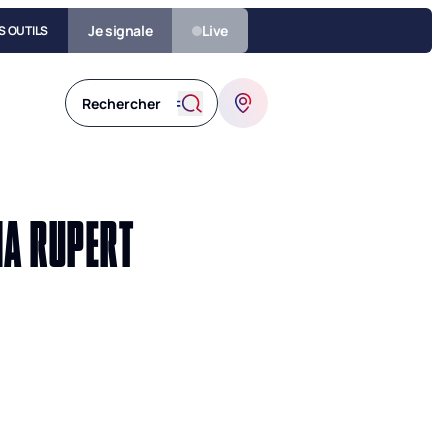
Je signale
Live
S OUTILS
NA RUPERT