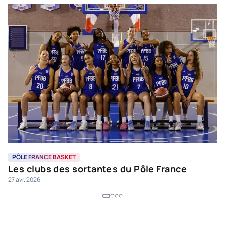
PÔLE FRANCE BASKET
P
Les clubs des sortantes du Pôle France
M
27 avr. 2026
c
25