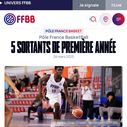
UNIVERS FFBB
Je signale
Live
Accueil
Actualités
Pôle France Basket
5 Sortants De Premiè
PÔLE FRANCE BASKET
Pôle France BasketBall
5 SORTANTS DE PREMIÈRE ANNÉE
26 mars 2025
© Abdou Diop (Crédit : Bellenger/IS/FFBB)