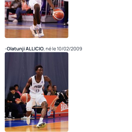
©
-
Olatunji ALLICIO
, né le 10/02/2009
©