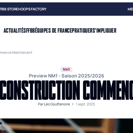
FFBB STORE
HOOPS FACTORY
ME
ACTUALITÉS
FFBB
ÉQUIPES DE FRANCE
PRATIQUER
S'IMPLIQUER
mmence Maintenant
NM1
Preview NM1 - Saison 2025/2026
RECONSTRUCTION COMMEN
Par
Léo Gouttenoire
|
1 sept. 2025