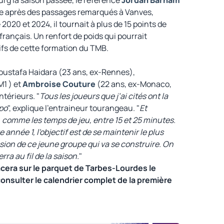
ce après des passages remarqués à Vanves,
020 et 2024, il tournait à plus de 15 points de
ançais. Un renfort de poids qui pourrait
ifs de cette formation du TMB.
oustafa Haidara (23 ans, ex-Rennes),
M1 ) et
Ambroise Couture
(22 ans, ex-Monaco,
ntérieurs. "
Tous les joueurs que j’ai cités ont la
mpo
", explique l'entraineur tourangeau. "
Et
, comme les temps de jeu, entre 15 et 25 minutes.
 année 1, l'objectif est de se maintenir le plus
sion de ce jeune groupe qui va se construire. On
ra au fil de la saison.
"
acera sur le parquet de Tarbes-Lourdes le
onsulter le calendrier complet de la première