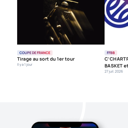
COUPE DE FRANCE
FFBB
Tirage au sort du 1er tour
C’CHART
Il y a 1 jour
BASKET e
27 juil. 2026
AMMERSC
décisions