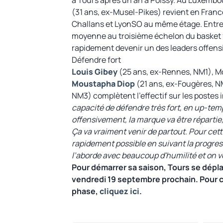
(31 ans, ex-Musel-Pikes) revient en Fran
Challans et LyonSO au même étage. Entre 2
moyenne au troisième échelon du basket fr
rapidement devenir un des leaders offens
Défendre fort
Louis Gibey
(25 ans, ex-Rennes, NM1), M
Moustapha Diop
(21 ans, ex-Fougères, N
NM3) complètent l'effectif sur les postes i
capacité de défendre très fort, en up-te
offensivement, la marque va être répartie
Ça va vraiment venir de partout. Pour cette
rapidement possible en suivant la progres
l’aborde avec beaucoup d'humilité et on ver
Pour démarrer sa saison, Tours se dépl
vendredi 19 septembre prochain. Pour c
phase,
cliquez ici
.