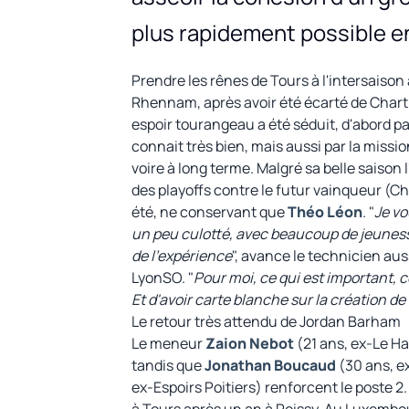
plus rapidement possible e
Prendre les rênes de Tours à l'intersai
Rhennam, après avoir été écarté de Chartr
espoir tourangeau a été séduit, d'abord par 
connait très bien, mais aussi par la missi
voire à long terme. Malgré sa belle saison 
des playoffs contre le futur vainqueur (Ch
été, ne conservant que
Théo Léon
. "
Je vo
un peu culotté, avec beaucoup de jeunesse
de l’expérience
", avance le technicien a
LyonSO. "
Pour moi, ce qui est important, ce
Et d'avoir carte blanche sur la création de 
Le retour très attendu de Jordan Barham
Le meneur
Zaion Nebot
(21 ans, ex-Le H
tandis que
Jonathan Boucaud
(30 ans, ex
ex-Espoirs Poitiers) renforcent le poste 2. 
à Tours après un an à Poissy. Au Luxembou