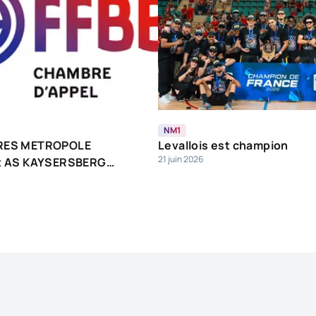
NM1
RES METROPOLE
Levallois est champion
21 juin 2026
t AS KAYSERSBERG
HWIHR BCA les