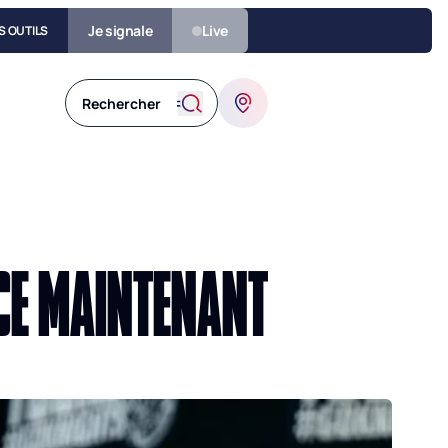
Je signale
Live
S OUTILS
CE MAINTENANT