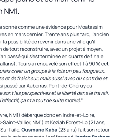
n NM1.
son a sonné comme une évidence pour Moatassim
es en mars dernier. Trente ans plus tard, l'ancien
la possibilité de revenir dans une ville qu'il
on de tout reconstruire, avec un projet à moyen,
l'an passé qui s'est terminée en quarts de finale
allans), Tours a renouvelé son effectif à 90 % cet
ulais créer un groupe à la fois un peu fougueux,
 et de fraîcheur, mais aussi avec du contrôle et
ussi passé par Aubenas, Pont-de-Chéruy ou
 sont les perspectives et la liberté dans le travail.
l'effectif, ça m’a tout de suite motivé.
"
avre, NM1) débarque donc en Indre-et-Loire,
-Saint-Vallier, NM1) et Keziah Forest-Lo (21 ans,
Sur l'aile,
Ousmane Kaba
(23 ans) fait son retour
rg la saison passée, le référencé
Jordan Barham