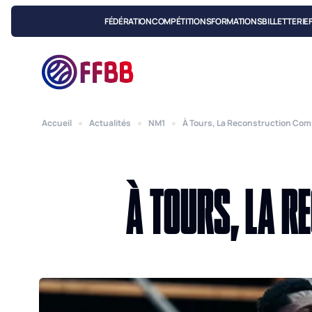
FÉDÉRATION
COMPÉTITIONS
FORMATIONS
BILLETTERIE
Accueil
Actualités
NM1
À Tours, La Reconstruction Co
À TOURS, LA 