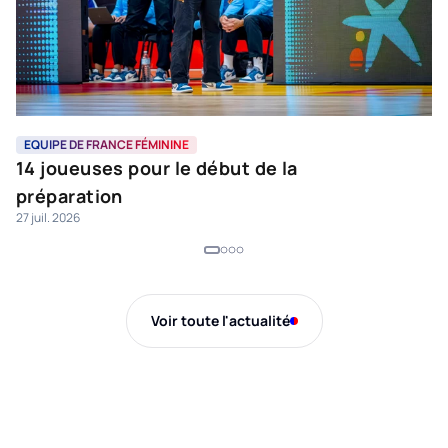
EQUIPE DE FRANCE FÉMININE
L
14 joueuses pour le début de la
L
préparation
e
27 juil. 2026
16 
Voir toute l'actualité