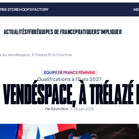
FFBB STORE
HOOPS FACTORY
ME
ACTUALITÉS
FFBB
ÉQUIPES DE FRANCE
PRATIQUER
S'IMPLIQUER
s Au Vendéspace, À Trélazé Et À Chartres
EQUIPE DE FRANCE FÉMININE
Qualifications à l'Euro 2027
 VENDÉSPACE, À TRÉLAZÉ
Par
Kévin Bosi
|
18 juin 2026