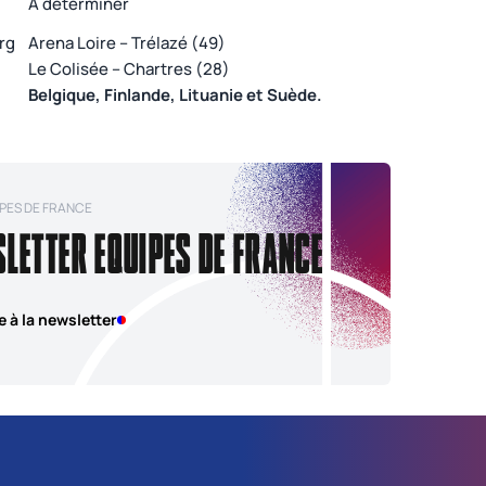
À déterminer
rg
Arena Loire – Trélazé (49)
Le Colisée – Chartres (28)
Belgique, Finlande, Lituanie et Suède.
PES DE FRANCE
SLETTER EQUIPES DE FRANCE
e à la newsletter