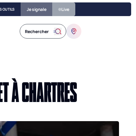
Je signale
Live
S OUTILS
 ET À CHARTRES