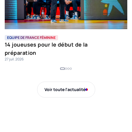
EQUIPE DE FRANCE FÉMININE
L
14 joueuses pour le début de la
L
préparation
e
27 juil. 2026
16 
Voir toute l'actualité