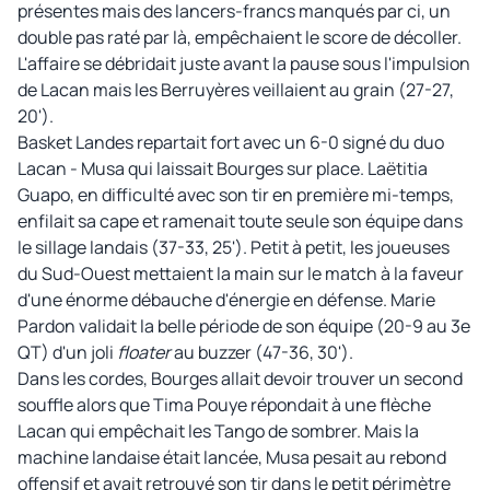
présentes mais des lancers-francs manqués par ci, un
double pas raté par là, empêchaient le score de décoller.
L'affaire se débridait juste avant la pause sous l'impulsion
de Lacan mais les Berruyères veillaient au grain (27-27,
20').
Basket Landes repartait fort avec un 6-0 signé du duo
Lacan - Musa qui laissait Bourges sur place. Laëtitia
Guapo, en difficulté avec son tir en première mi-temps,
enfilait sa cape et ramenait toute seule son équipe dans
le sillage landais (37-33, 25'). Petit à petit, les joueuses
du Sud-Ouest mettaient la main sur le match à la faveur
d'une énorme débauche d'énergie en défense. Marie
Pardon validait la belle période de son équipe (20-9 au 3e
QT) d'un joli
floater
au buzzer (47-36, 30').
Dans les cordes, Bourges allait devoir trouver un second
souffle alors que Tima Pouye répondait à une flèche
Lacan qui empêchait les Tango de sombrer. Mais la
machine landaise était lancée, Musa pesait au rebond
offensif et avait retrouvé son tir dans le petit périmètre