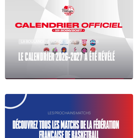
LA BOULANGÈRE WONDERLIGUE
31 juil. 2026
LE CALENDRIER 2026-2027 A ÉTÉ RÉVÉLÉ
LES PROCHAINS MATCHS
DÉCOUVREZ TOUS LES MATCHS DE LA FÉDÉRATION
FRANÇAISE DE BASKETBALL