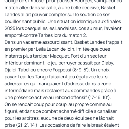
Obligé de s'imposer pour pousser Bourges, vainqueur du
match aller dans sa salle, à une belle décisive, Basket
Landes allait pouvoir compter sur le soutien de son
bouillonnant public. Une situation identique aux finales
2025 lors desquelles les Landaises, dos au mur, l'avaient
emporté contre Tarbes lors du match 2.
Dans un vacarme assourdissant, Basket Landes frappait
en premier par Leïla Lacan de loin, imitée quelques
instants plus tard par Macquet. Fort d'un secteur
intérieur dominant, le jeu berruyer passait par Diaby,
Djaldi-Tabdi ou encore Foppossi (8-9, 5'). Un choix
payant car les Tango faisaient jeu égal avec leurs
adversaires qui manquaient d'adresse dans la zone
intermédiaire mais restaient aux commandes grâce à
une présence active au rebond offensif (17-16, 10').
On se rendait coup pour coup, au propre comme au
figuré, et dans ce combat acharné difficile à canaliser
pour les arbitres, aucune de deux équipes ne lâchait
prise (21-21, 14'). Les occasions de faire le break étaient