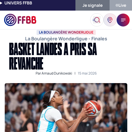
UNIVERS FFBB
Je signale
Live
Accueil
Actualités
La Boulangère Wonderligue
Basket Lande
LA BOULANGÈRE WONDERLIGUE
La Boulangère Wonderligue - Finales
BASKET LANDES A PRIS SA
REVANCHE
Par
Arnaud Dunikowski
|
15 mai 2026