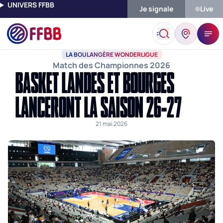
UNIVERS FFBB
Je signale
Live
Accueil
Actualités
La Boulangère Wonderligue
Basket Lande
LA BOULANGÈRE WONDERLIGUE
Match des Championnes 2026
BASKET LANDES ET BOURGES
LANCERONT LA SAISON 26-27
21 mai 2026