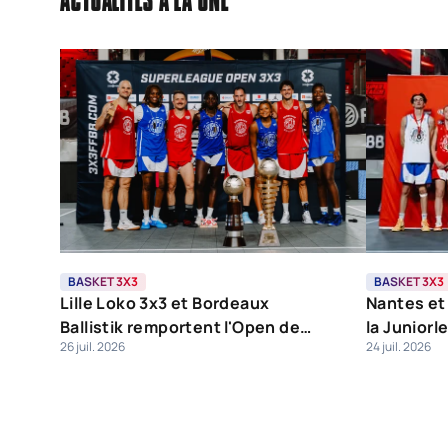
BASKET 3X3
BASKET 3X3
Lille Loko 3x3 et Bordeaux
Nantes et
Ballistik remportent l'Open de
la Juniorl
26 juil. 2026
24 juil. 2026
France 3X3 FFBB 2026