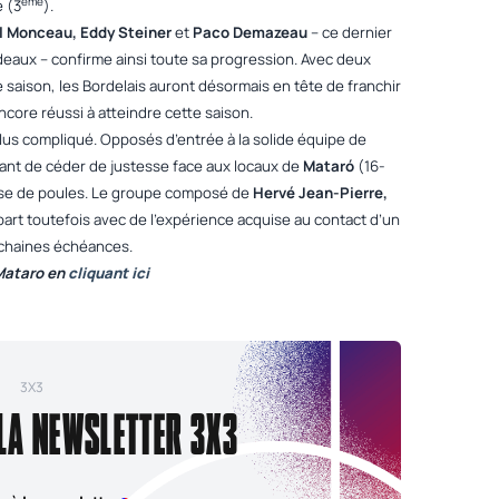
ème
e (3
).
l Monceau, Eddy Steiner
et
Paco Demazeau
– ce dernier
deaux – confirme ainsi toute sa progression. Avec deux
 saison, les Bordelais auront désormais en tête de franchir
encore réussi à atteindre cette saison.
lus compliqué. Opposés d’entrée à la solide équipe de
 avant de céder de justesse face aux locaux de
Mataró
(16-
hase de poules. Le groupe composé de
Hervé Jean-Pierre,
art toutefois avec de l’expérience acquise au contact d’un
rochaines échéances.
 Mataro en
cliquant ici
3X3
 LA NEWSLETTER 3X3