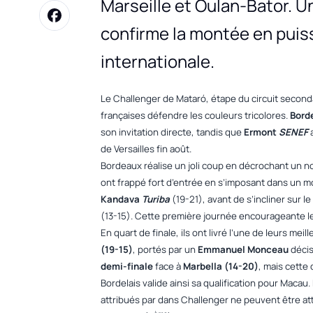
Marseille et Oulan-Bator. U
confirme la montée en puiss
internationale.
Le Challenger de Mataró, étape du circuit seconda
françaises défendre les couleurs tricolores.
Bord
son invitation directe, tandis que
Ermont
SENEF
de Versailles fin août.
Bordeaux réalise un joli coup en décrochant un n
ont frappé fort d’entrée en s’imposant dans un 
Kandava
Turiba
(19-21), avant de s’incliner sur le
(13-15). Cette première journée encourageante le
En quart de finale, ils ont livré l’une de leurs me
(19-15)
, portés par un
Emmanuel Monceau
décis
demi-finale
face à
Marbella (14-20)
, mais cette 
Bordelais valide ainsi sa qualification pour Macau.
attribués par dans Challenger ne peuvent être a