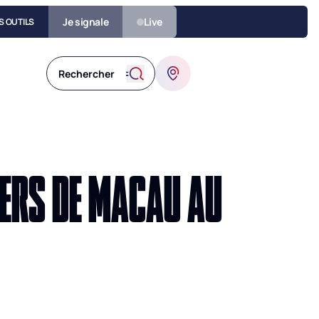
Je signale
Live
S OUTILS
TERS DE MACAU AU