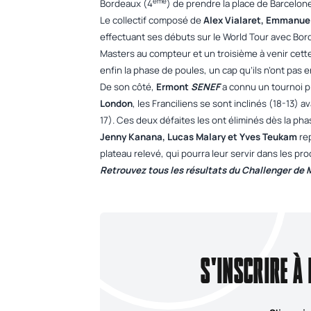
ème
Bordeaux (4
) de prendre la place de Barcelon
Le collectif composé de
Alex Vialaret, Emmanue
effectuant ses débuts sur le World Tour avec Bor
Masters au compteur et un troisième à venir cette
enfin la phase de poules, un cap qu’ils n’ont pas 
De son côté,
Ermont
SENEF
a connu un tournoi p
London
, les Franciliens se sont inclinés (18-13)
17). Ces deux défaites les ont éliminés dès la p
Jenny Kanana, Lucas Malary et Yves Teukam
rep
plateau relevé, qui pourra leur servir dans les p
Retrouvez tous les résultats du Challenger de
S'INSCRIRE À