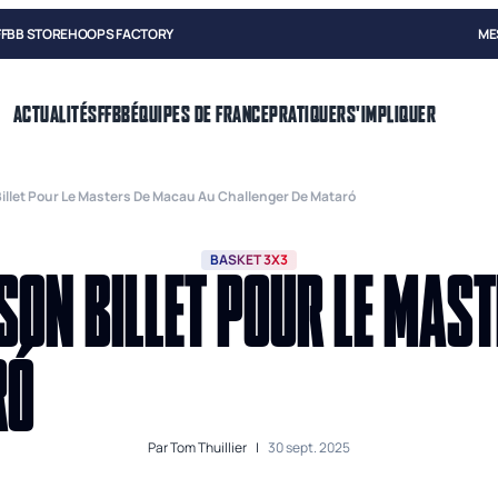
FFBB STORE
HOOPS FACTORY
ME
ACTUALITÉS
FFBB
ÉQUIPES DE FRANCE
PRATIQUER
S'IMPLIQUER
llet Pour Le Masters De Macau Au Challenger De Mataró
BASKET 3X3
ON BILLET POUR LE MAS
RÓ
Par
Tom Thuillier
|
30 sept. 2025