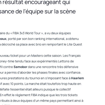
n résultat encourageant qui
ance de l’équipe sur la scène
ire du « FIBA 3x3 World Tour », a vu deux équipes
eaux
, porté par son bon ranking international, a obtenu
a décroché sa place avec brio en remportant le
Lite Quest
ouveau ticket pour un Masters cette saison. Les Français
money-time tendu face aux expérimentés Lettons de
 fil contre
Samobor
dans une rencontre très défensive
ur a permis d’aborder les phases finales avec confiance.
illeures prestations du tournoi en s’imposant face à
Haarlem
if avec 10 points. La marche était toutefois trop haute en
défaite l’essentiel était ailleurs puisque le collectif
 En effet le règlement FIBA indique que les trois tickets
ttribués à deux équipes d’un même pays permettant ainsi à