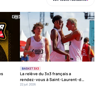
BASKET 3X3
es
La relève du 3x3 français a
rendez-vous à Saint-Laurent-du-
22 juil. 2026
Var