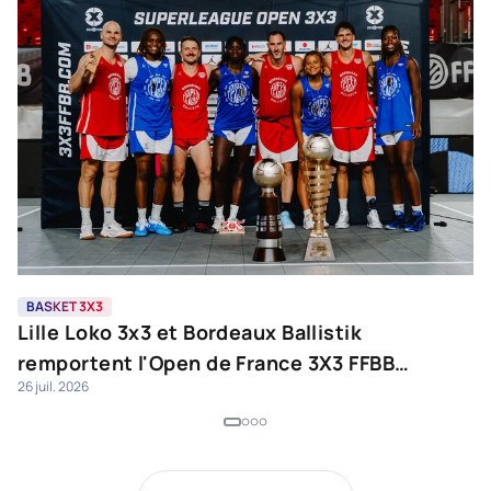
BASKET 3X3
B
Lille Loko 3x3 et Bordeaux Ballistik
N
remportent l'Open de France 3X3 FFBB
J
26 juil. 2026
24 
2026