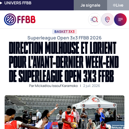
UNIVERS FFBB
Je signale
Live
Accueil
Actualités
Basket 3x3
Direction Mulhouse Et Lorien
BASKET 3X3
Superleague Open 3x3 FFBB 2026
DIRECTION MULHOUSE ET LORIENT
POUR L'AVANT-DERNIER WEEK-END
DE SUPERLEAGUE OPEN 3X3 FFBB
Par
Mickaëlou Issouf Karamoko
|
2 juil. 2026