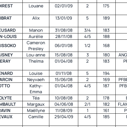
OIREST
Louane
02/01/09
2
175
IBRAT
Alix
13/01/09
5
189
EUSARD
Manon
31/08/08
3/4
183
N-LOUIS
Aurélie
28/11/08
4/5
188
Cameron
LISSOKO
06/01/08
1/2
168
Presley
AISNEY
Lou-anne
15/08/08
3
180
ANG
LERAY
Thelma
01/04/08
2
183
P
IENARD
Louise
01/11/08
5
194
ARCIN
Neyvaeh
15/06/08
2
169
PFB
OTTO
Kathy-
01/04/08
4/5
187
PFB
Emma
OLYTE
Téa
10/08/08
2
178
IMBAULT
Margaux
04/06/08
2/1
182
FLA
RAVIN
Maëllyne
11/08/09
1
161
P
EVAUX
Camille
29/04/09
4/5
185