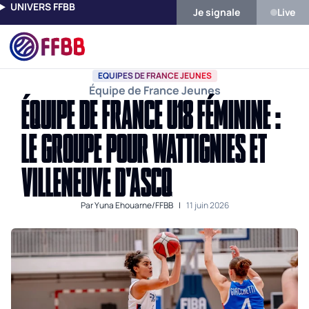
UNIVERS FFBB
Je signale
Live
Accueil
Actualités
Equipes De France Jeunes
Équipe De Fran
EQUIPES DE FRANCE JEUNES
Équipe de France Jeunes
ÉQUIPE DE FRANCE U18 FÉMININE :
LE GROUPE POUR WATTIGNIES ET
VILLENEUVE D'ASCQ
Par
Yuna Ehouarne/FFBB
|
11 juin 2026