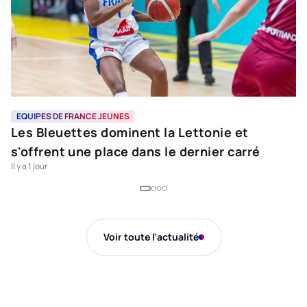
EQUIPES DE FRANCE JEUNES
E
Les Bleuettes dominent la Lettonie et
L
s'offrent une place dans le dernier carré
f
Il y a 1 jour
Il 
Voir toute l'actualité