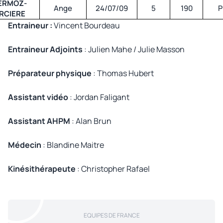
ERMOZ-
Ange
24/07/09
5
190
P
RCIERE
Entraineur :
Vincent Bourdeau
Entraineur Adjoints
: Julien Mahe / Julie Masson
Préparateur physique
: Thomas Hubert
Assistant vidéo
: Jordan Faligant
Assistant AHPM
: Alan Brun
Médecin
: Blandine Maitre
Kinésithérapeute
: Christopher Rafael
EQUIPES DE FRANCE