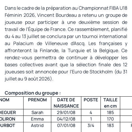
Dans le cadre de la préparation au Championnat FIBA U18
Féminin 2026, Vincent Bourdeau a retenu un groupe de
joueuse pour participer à une deuxième session de
travail de l'Équipe de France. Ce rassemblement, planifié
du 4 au 13 juillet se conclura par un tournoi international
au Palacium de Villeneuve d'Ascq. Les françaises y
affronteront la Finlande, la Turquie et la Belgique. Ce
rendez-vous permettra de continuer à développer les
bases collectives avant que la sélection finale des 12
joueuses soit annoncée pour l'Euro de Stockholm (du 31
juillet au 9 août 2026).
Composition du groupe :
NOM
PRENOM
DATE DE
POSTE
TAILLE
NAISSANCE
en cm
DEGUER
Sarah
29/01/08
4
185
OLIRON
Emma
04/12/08
1
170
URBOT
Astrid
07/01/08
3/4
183