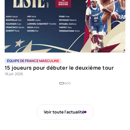
ÉQUIPE DE FRANCE MASCULINE
É
15 joueurs pour débuter le deuxième tour
A
18 juil. 2026
9 j
Voir toute l'actualité