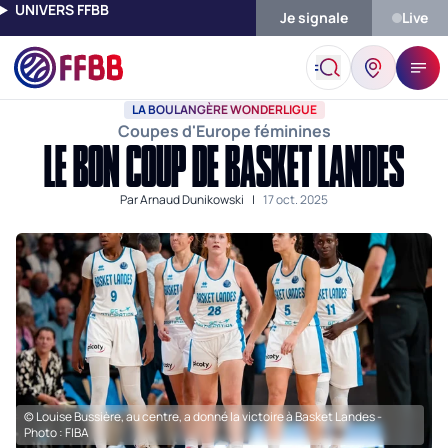
UNIVERS FFBB
Je signale
Live
Accueil
Actualités
La Boulangère Wonderligue
Le Bon Coup 
LA BOULANGÈRE WONDERLIGUE
Coupes d'Europe féminines
LE BON COUP DE BASKET LANDES
Par
Arnaud Dunikowski
|
17 oct. 2025
© Louise Bussière, au centre, a donné la victoire à Basket Landes -
Photo : FIBA