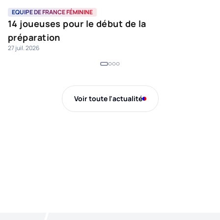
EQUIPE DE FRANCE FÉMININE
L
14 joueuses pour le début de la
L
préparation
e
27 juil. 2026
16 
Voir toute l'actualité