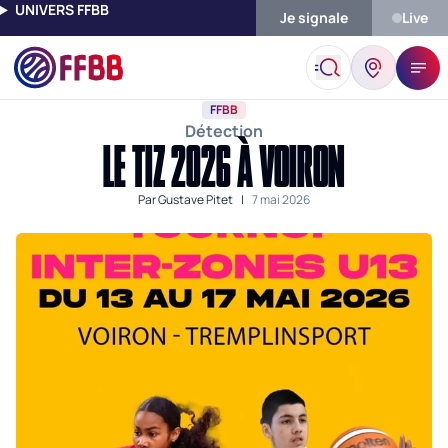
UNIVERS FFBB
Je signale
Live
Accueil
Actualités
FFBB
Le TIZ 2026 À Voiron
FFBB
Détection
LE TIZ 2026 À VOIRON
Par
Gustave Pitet
|
7 mai 2026