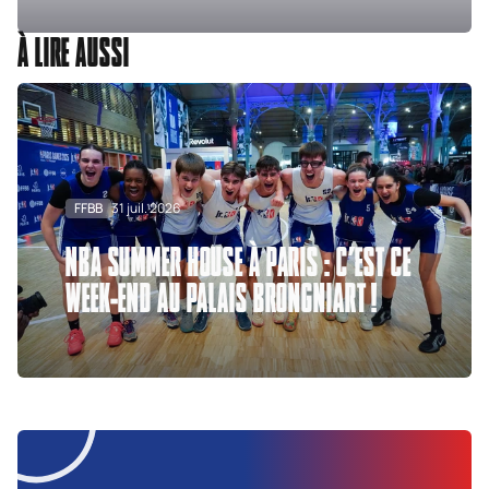
À LIRE AUSSI
FFBB
31 juil. 2026
NBA SUMMER HOUSE À PARIS : C’EST CE
WEEK-END AU PALAIS BRONGNIART !