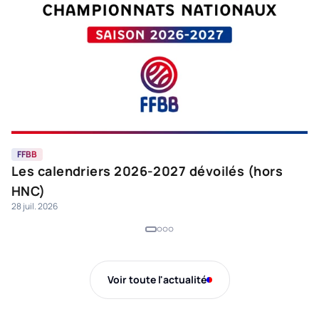
FFBB
F
Les calendriers 2026-2027 dévoilés (hors
C
HNC)
K
28 juil. 2026
27 
d
Voir toute l'actualité