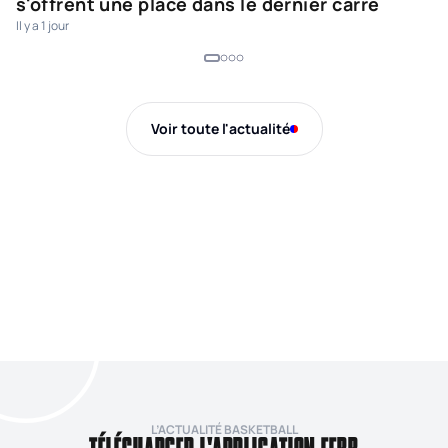
s'offrent une place dans le dernier carré
f
Il y a 1 jour
Il 
Voir toute l'actualité
L’ACTUALITÉ BASKETBALL