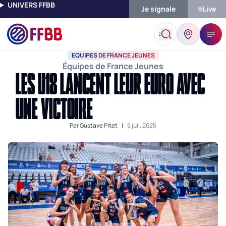
UNIVERS FFBB
Je signale
Live
Accueil
Actualités
Equipes De France Jeunes
Les U18 Lancen
EQUIPES DE FRANCE JEUNES
Équipes de France Jeunes
LES U18 LANCENT LEUR EURO AVEC
UNE VICTOIRE
Par
Gustave Pitet
|
5 juil. 2025