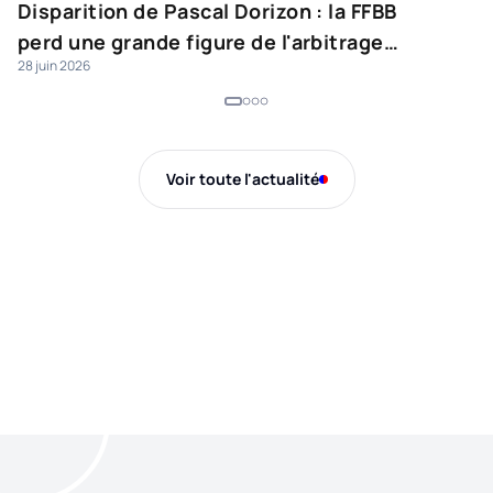
Disparition de Pascal Dorizon : la FFBB
S
perd une grande figure de l'arbitrage
j
28 juin 2026
25
français
l
Voir toute l'actualité