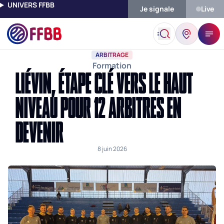
UNIVERS FFBB
Je signale
Live
Accueil
Actualités
Arbitrage
Liévin, Étape Clé Vers Le Haut 
ARBITRAGE
Formation
LIÉVIN, ÉTAPE CLÉ VERS LE HAUT
NIVEAU POUR 12 ARBITRES EN
DEVENIR
8 juin 2026