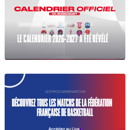
LA BOULANGÈRE WONDERLIGUE
31 juil. 2026
LE CALENDRIER 2026-2027 A ÉTÉ RÉVÉLÉ
LES PROCHAINS MATCHS
DÉCOUVREZ TOUS LES MATCHS DE LA FÉDÉRATION
FRANÇAISE DE BASKETBALL
Accédez au Live