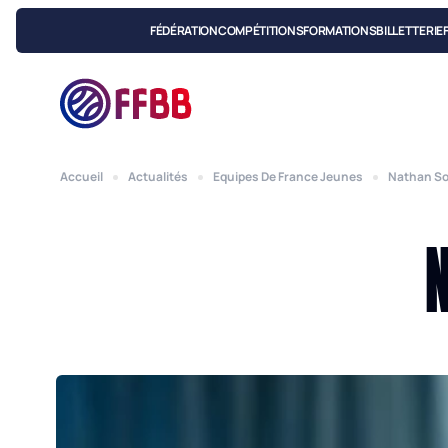
FÉDÉRATION
COMPÉTITIONS
FORMATIONS
BILLETTERIE
Accueil
Actualités
Equipes De France Jeunes
Nathan Sol
N