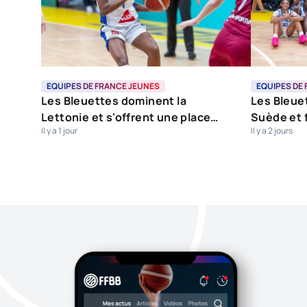
EQUIPES DE FRANCE JEUNES
EQUIPES DE
Les Bleuettes dominent la
Les Bleuet
Lettonie et s'offrent une place
Suède et f
Il y a 1 jour
Il y a 2 jours
dans le dernier carré
finale