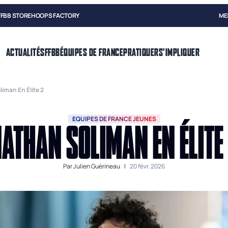
FFBB STORE
HOOPS FACTORY
ME
ACTUALITÉS
FFBB
ÉQUIPES DE FRANCE
PRATIQUER
S'IMPLIQUER
iman En Élite 2
EQUIPES DE FRANCE JEUNES
ATHAN SOLIMAN EN ÉLITE
Par
Julien Guérineau
|
20 févr. 2026