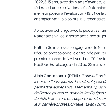
2022, à 13 ans, avec deux ans d’avance, le
fédérale. Lancé en Nationale 1 dès la sais
meilleur joueur à l’évaluation (19,0) de la 
championnat : 15,5 points, 6,9 rebonds et 
Après avoir échangé avec le joueur, sa fam
Nationale a validé la sortie anticipée du jo
Nathan Soliman s’est engagé avec le Nantes
l’équipe professionnelle entraînée par Rémy
première phase de NM1, vendredi 20 février,
NextGen EuroLeague, du 20 au 22 mars pro
Alain Contensoux (DTN)
:
"L’objectif de
à nos meilleurs jeunes de se développer dan
permettre leur épanouissement au plus ha
de France jeunes et, demain, les Équipes 
du Pôle France ont eu l’opportunité de quit
leur carrière professionnelle : Evan Fou