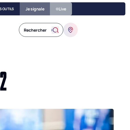
Je signale
Live
S OUTILS
 2