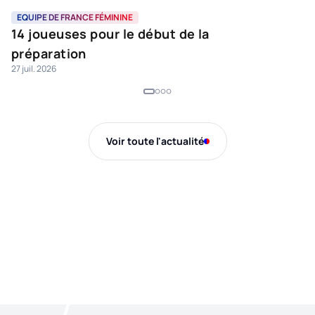
EQUIPE DE FRANCE FÉMININE
L
14 joueuses pour le début de la
L
préparation
e
27 juil. 2026
16 
Voir toute l'actualité